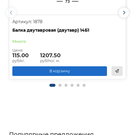
Артикул: 1878
А
Балка двутавровая (двутавр) 14Б1
Б
Много
О
Цена:
Ц
115.00
1207.50
1
руб/кг.
руб/пог. м.
р
В корзину
Популярные предложения