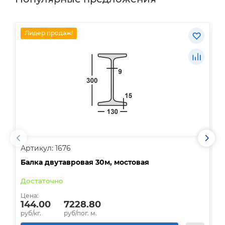
Лидер продаж!
Артикул: 1676
А
Балка двутавровая 30м, мостовая
О
Достаточно
В
Цена:
Ц
144.00
7228.80
руб/кг.
руб/пог. м.
р