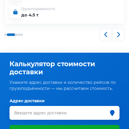
Грузоподъёмность
до 4.5 т
Калькулятор стоимости
доставки
Укажите адрес доставки и количество рейсов по
грузоподъёмности — мы рассчитаем стоимость.
Адрес доставки