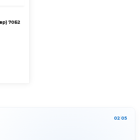
вр) 70Б2
03
/
05