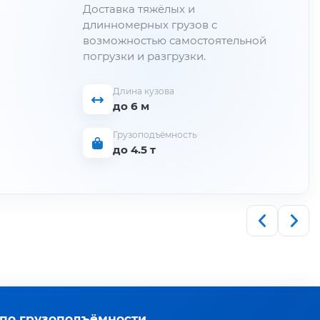
Перевозка металлопроката
средней грузоподъёмности для
строительных и
производственных объектов.
Длина кузова
до 6 м
Грузоподъёмность
до 5 т
 по грузоподъёмности