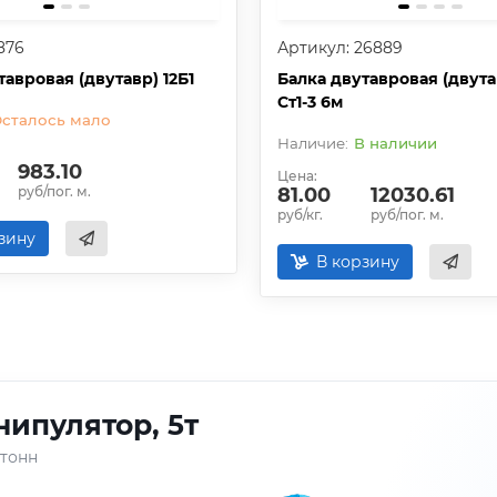
876
Артикул: 26889
тавровая (двутавр) 12Б1
Балка двутавровая (двута
Ст1-3 6м
сталось мало
В наличии
983.10
Цена:
руб/пог. м.
81.00
12030.61
руб/кг.
руб/пог. м.
зину
В корзину
Зон-NEXT, 5т
тонн