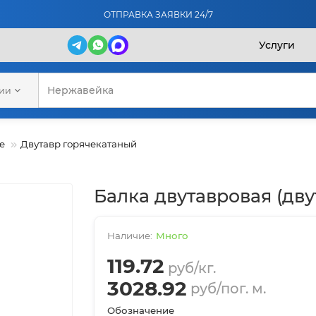
ОТПРАВКА ЗАЯВКИ 24/7
Услуги
рии
е
Двутавр горячекатаный
Балка двутавровая (дву
Много
119.72
руб/кг.
3028.92
руб/пог. м.
Обозначение