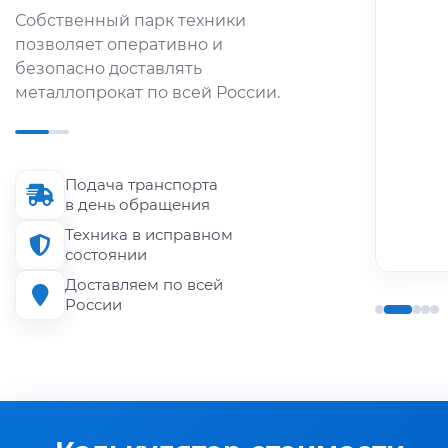
Доставка тяжёлых и
Собственный парк техники
длинномерных грузов с
позволяет оперативно и
возможностью самостоятельной
безопасно доставлять
погрузки и разгрузки.
металлопрокат по всей России.
Длина кузова
до 6 м
Подача транспорта
Грузоподъёмность
в день обращения
до 4.5 т
Техника в исправном
состоянии
Доставляем по всей
России