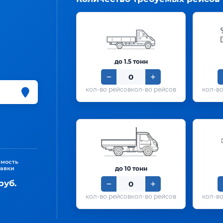
до 1.5 тонн
кол-во рейсов
имость
тавки
до 10 тонн
руб.
кол-во рейсов