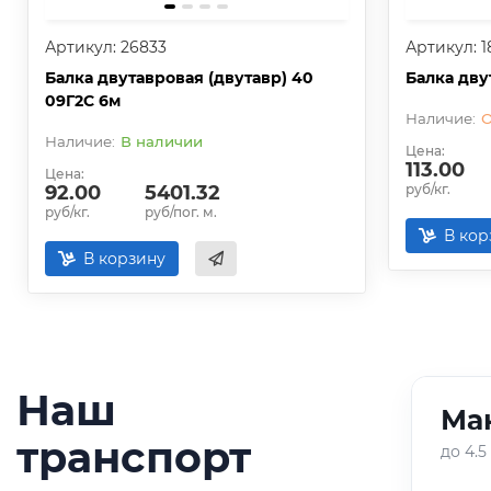
Артикул: 26833
Артикул: 1
Балка двутавровая (двутавр) 40
Балка дву
09Г2С 6м
О
В наличии
Цена:
113.00
Цена:
92.00
5401.32
руб/кг.
руб/кг.
руб/пог. м.
В кор
В корзину
Наш
ГА
02
/
05
транспорт
до 5 