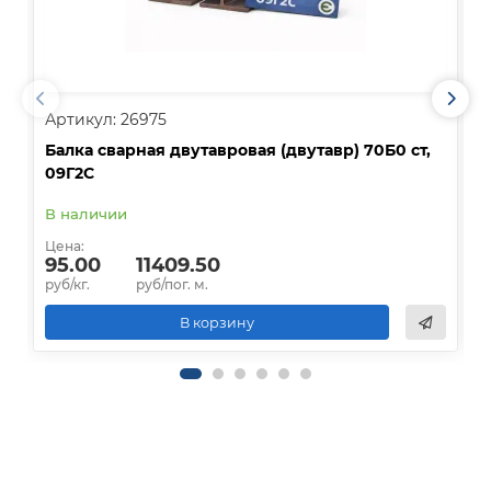
Артикул: 26975
А
Балка сварная двутавровая (двутавр) 70Б0 ст,
Б
09Г2С
0
В наличии
В
Цена:
Ц
95.00
11409.50
руб/кг.
руб/пог. м.
р
В корзину