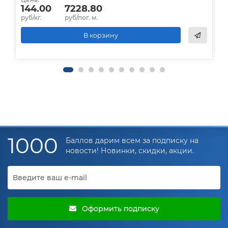
144.00
7228.80
руб/кг.
руб/пог. м.
р
В корзину
1000
Баллов дарим всем за подписку на
новости! Новинки, скидки, акции.
Оформить подписку