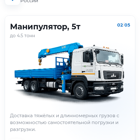
России
Манипулятор, 5т
02
/
05
до 4.5 тонн
Доставка тяжёлых и длинномерных грузов с
возможностью самостоятельной погрузки и
разгрузки.