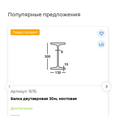
Популярные предложения
Лидер продаж!
Артикул: 1676
А
Балка двутавровая 30м, мостовая
О
Достаточно
В
Цена:
Ц