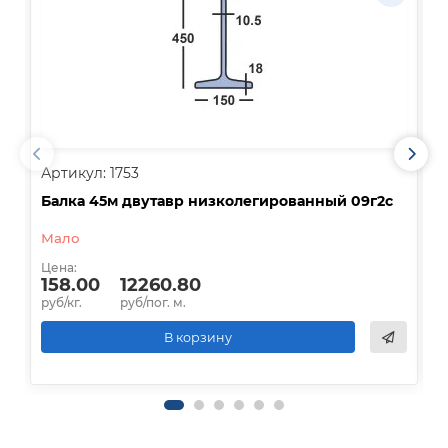
Артикул: 1753
А
Балка 45м двутавр низколегированный 09г2с
Б
0
Мало
В
Цена:
158.00
12260.80
Ц
руб/кг.
руб/пог. м.
р
В корзину