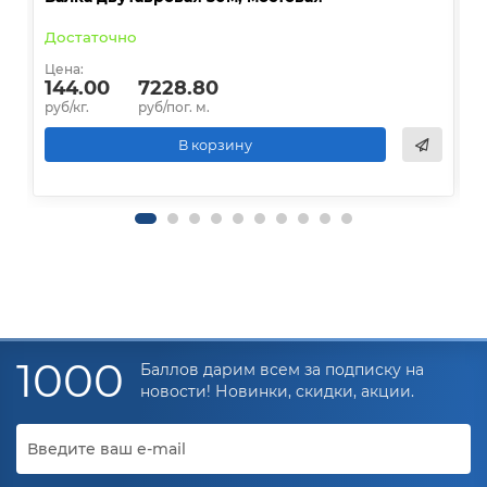
Достаточно
В
Цена:
Ц
144.00
7228.80
руб/кг.
руб/пог. м.
р
В корзину
1000
Баллов дарим всем за подписку на
новости! Новинки, скидки, акции.