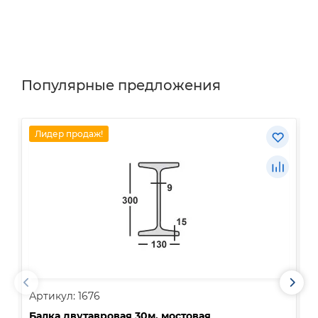
Популярные предложения
Лидер продаж!
Артикул: 1676
А
Балка двутавровая 30м, мостовая
О