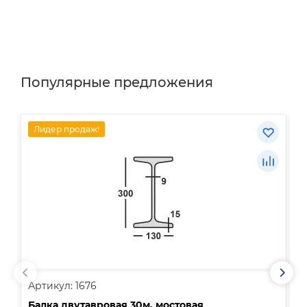
Популярные предложения
Лидер продаж!
Артикул: 1676
А
Балка двутавровая 30м, мостовая
О