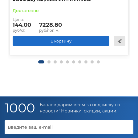
Достаточно
В
Цена:
Ц
144.00
7228.80
руб/кг.
руб/пог. м.
р
В корзину
1000
Баллов дарим всем за подписку на
новости! Новинки, скидки, акции.