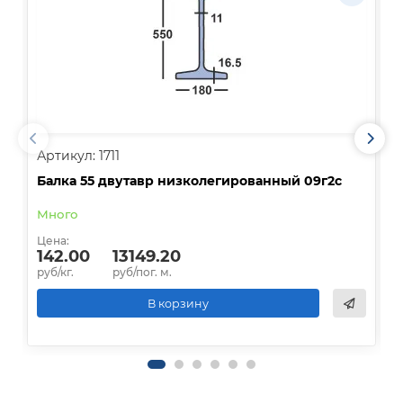
Артикул: 1711
А
Балка 55 двутавр низколегированный 09г2с
Б
Много
Цена:
Ц
142.00
13149.20
руб/кг.
руб/пог. м.
р
В корзину