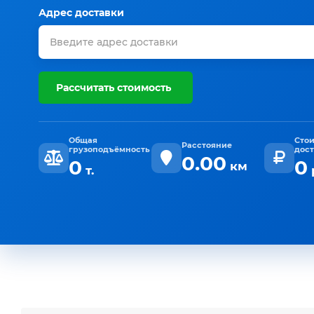
Адрес доставки
Рассчитать стоимость
Общая
Сто
Расстояние
грузоподъёмность
дос
0.00
0
0
км
т.