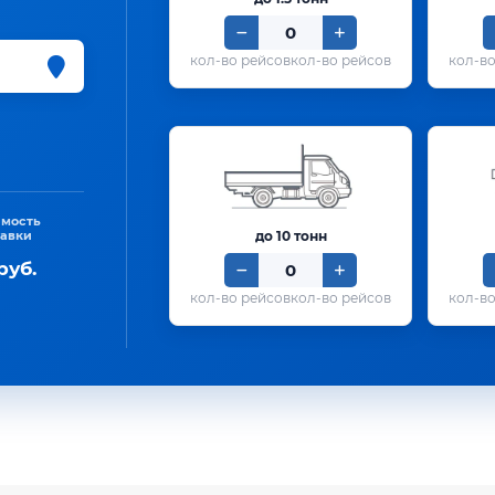
кол-во рейсов
имость
тавки
до 10 тонн
руб.
кол-во рейсов