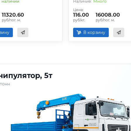
 наличии
Много
Цена:
11320.60
116.00
16008.00
руб/пог. м.
руб/кг.
руб/пог. м.
зину
В корзину
ипулятор, 5т
 тонн