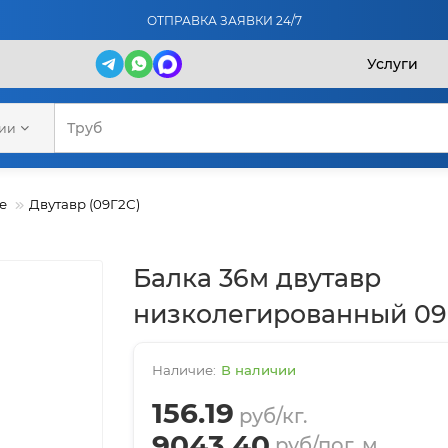
ОТПРАВКА ЗАЯВКИ 24/7
Услуги
рии
е
Двутавр (09Г2С)
Балка 36м двутавр
низколегированный 09
В наличии
156.19
руб/кг.
9043.40
руб/пог. м.