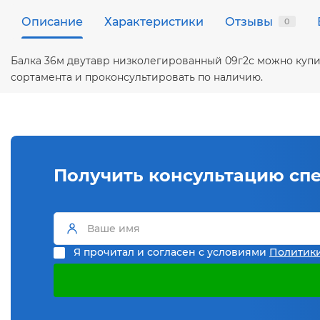
Описание
Характеристики
Отзывы
0
Балка 36м двутавр низколегированный 09г2с можно купи
сортамента и проконсультировать по наличию.
Получить консультацию сп
Я прочитал и согласен с условиями
Политик