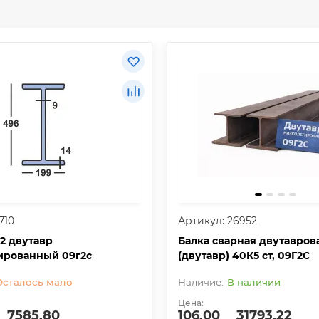
710
Артикул: 26952
2 двутавр
Балка сварная двутавров
ированный 09г2с
(двутавр) 40К5 ст, 09Г2С
Осталось мало
В наличии
Цена:
7585.80
106.00
31793.22