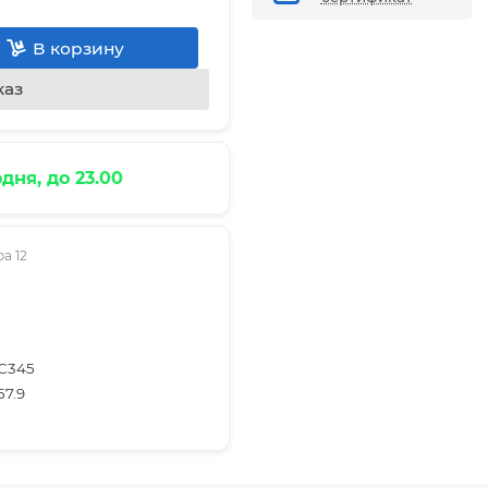
В корзину
каз
дня, до 23.00
а 12
С345
57.9