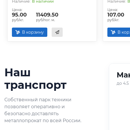
В наличии
В
Цена:
Цена:
95.00
11409.50
107.00
руб/кг.
руб/пог. м.
руб/кг.
В корзину
В кор
Наш
Ман
01
/
05
транспорт
до 4.5
Оперативная доставка
Собственный парк техники
небольших партий
позволяет оперативно и
металлопроката по городу и
безопасно доставлять
области.
металлопрокат по всей России.