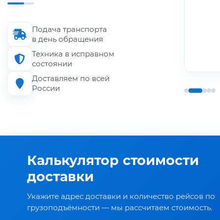
Длина кузова
до 6 м
Подача транспорта
Грузоподъёмность
в день обращения
до 1.5 т
Техника в исправном
состоянии
Доставляем по всей
России
Калькулятор стоимости
доставки
Укажите адрес доставки и количество рейсов по
грузоподъёмности — мы рассчитаем стоимость.