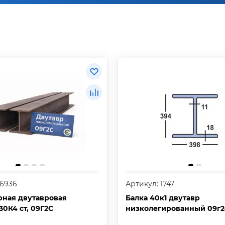
26936
Артикул: 1747
рная двутавровая
Балка 40к1 двутавр
30К4 ст, 09Г2С
низколегированный 09г2