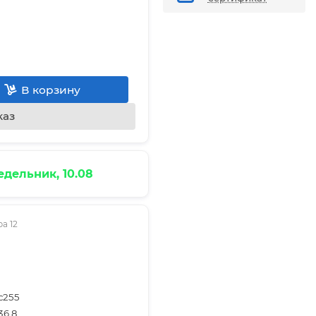
В корзину
каз
дельник, 10.08
а 12
с255
36.8