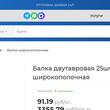
ОТПРАВКА ЗАЯВКИ 24/7
Услуги
рии
е
Балки широкополочные
Балка двутавровая 25ш
широкополочная
В наличии
91.19
руб/кг.
3355.79
руб/пог. м.