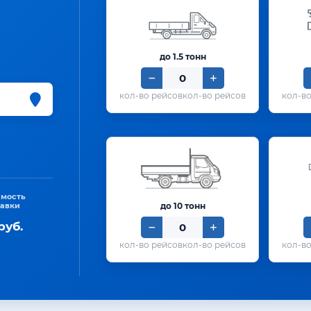
до 1.5 тонн
кол-во рейсов
имость
тавки
до 10 тонн
руб.
кол-во рейсов