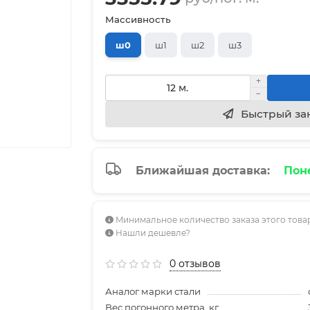
Массивность
ш0
ш1
ш2
ш3
Быстрый за
Ближайшая доставка:
Поне
Минимальное количество заказа этого товар
Нашли дешевле?
0 отзывов
Аналог марки стали
Вес погонного метра, кг