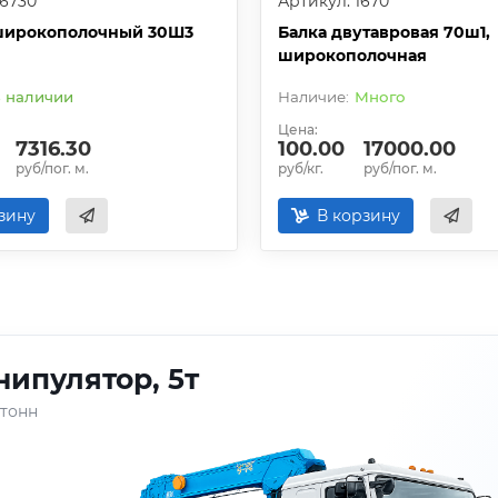
26730
Артикул: 1670
широкополочный 30Ш3
Балка двутавровая 70ш1,
широкополочная
 наличии
Много
Цена:
7316.30
100.00
17000.00
руб/пог. м.
руб/кг.
руб/пог. м.
зину
В корзину
ипулятор, 5т
 тонн