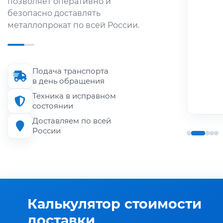
позволяет оперативно и
металлопроката по городу и
безопасно доставлять
области.
металлопрокат по всей России.
Длина кузова
до 6 м
Подача транспорта
Грузоподъёмность
в день обращения
до 1.5 т
Техника в исправном
состоянии
Доставляем по всей
России
Калькулятор стоимости
доставки