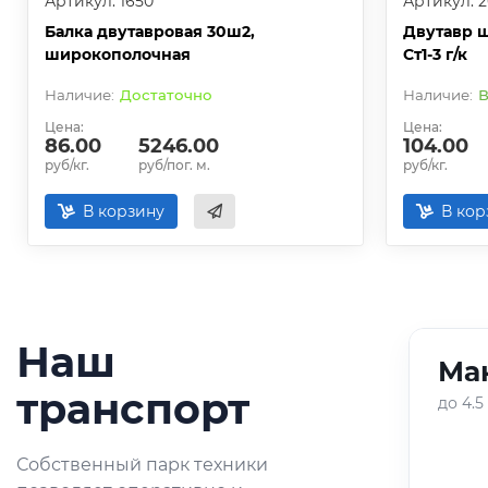
Артикул: 1650
Артикул: 
Балка двутавровая 30ш2,
Двутавр 
широкополочная
Ст1-3 г/к
Достаточно
В
Цена:
Цена:
86.00
5246.00
104.00
руб/кг.
руб/пог. м.
руб/кг.
В корзину
В кор
Наш
Ман
01
/
05
транспорт
до 4.5
Оперативная доставка
Собственный парк техники
небольших партий