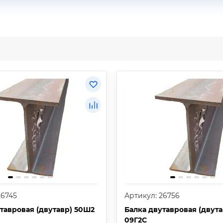
26745
Артикул: 26756
тавровая (двутавр) 50Ш2
Балка двутавровая (двут
09Г2С