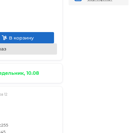
В корзину
каз
дельник, 10.08
а 12
с255
145