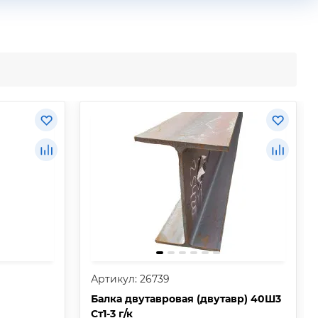
Артикул: 26739
Балка двутавровая (двутавр) 40Ш3
Ст1-3 г/к