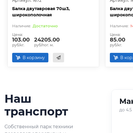
Артикул: 1672
Артикул: 1
Балка двутавровая 70ш3,
Балка дву
широкополочная
широкопо
Достаточно
Цена:
Цена:
103.00
24205.00
85.00
руб/кг.
руб/пог. м.
руб/кг.
В корзину
В кор
Наш
Ман
01
/
05
транспорт
до 4.5
Оперативная доставка
Собственный парк техники
небольших партий