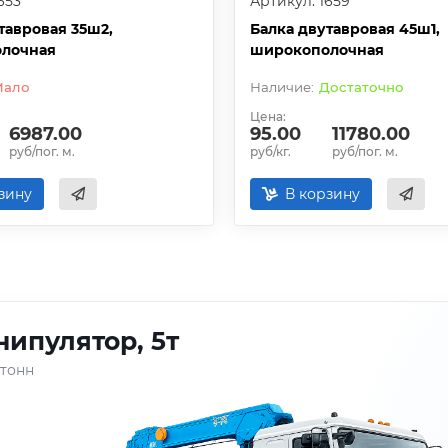
653
Артикул: 1659
тавровая 35ш2,
Балка двутавровая 45ш1,
лочная
широкополочная
Мало
Достаточно
Цена:
6987.00
95.00
11780.00
руб/пог. м.
руб/кг.
руб/пог. м.
зину
В корзину
ипулятор, 5т
 тонн