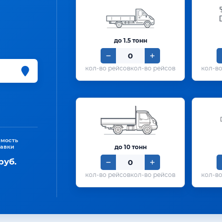
до 1.5 тонн
кол-во рейсов
имость
тавки
до 10 тонн
руб.
кол-во рейсов