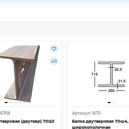
26759
Артикул: 1673
тавровая (двутавр) 70Ш1
Балка двутавровая 70ш4,
широкополочная