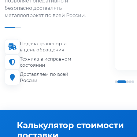
позволяет оперативно и
металлопроката по городу и
безопасно доставлять
области.
металлопрокат по всей России.
Длина кузова
до 6 м
Подача транспорта
Грузоподъёмность
в день обращения
до 1.5 т
Техника в исправном
состоянии
Доставляем по всей
России
Калькулятор стоимости
доставки