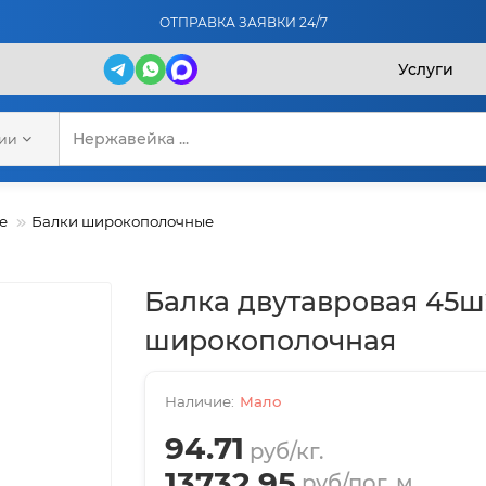
ОТПРАВКА ЗАЯВКИ 24/7
Услуги
рии
е
Балки широкополочные
Балка двутавровая 45ш
широкополочная
Мало
94.71
руб/кг.
13732.95
руб/пог. м.