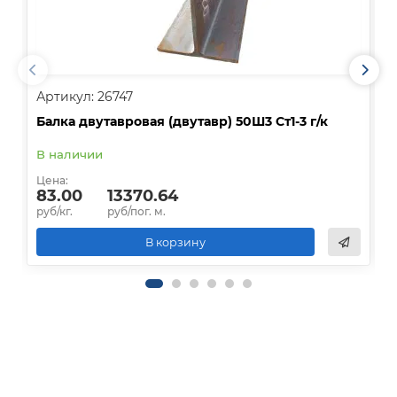
Артикул: 26747
А
Балка двутавровая (двутавр) 50Ш3 Ст1-3 г/к
Б
В наличии
Цена:
Ц
83.00
13370.64
руб/кг.
руб/пог. м.
р
В корзину