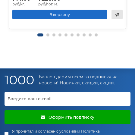
руб/кг.
руб/пог. м.
р
В корзину
1000
Баллов дарим всем за подписку на
новости! Новинки, скидки, акции.
Оформить подписку
Я прочитал и согласен с условиями
Политика