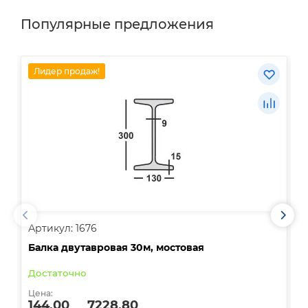
Популярные предложения
Лидер продаж!
Артикул: 1676
А
Балка двутавровая 30м, мостовая
О
Достаточно
В
Цена:
Ц
144.00
7228.80