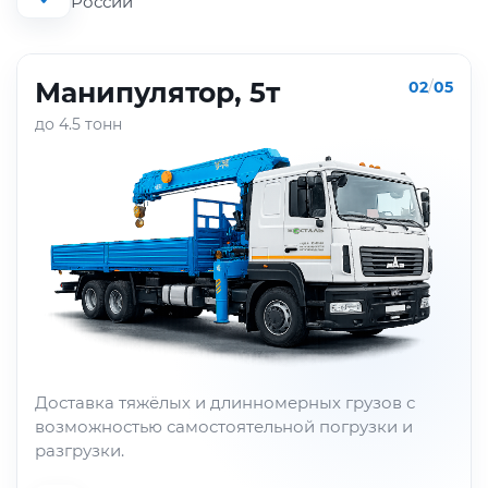
России
ГАЗон-NEXT, 5т
02
/
05
до 5 тонн
ых грузов с
Перевозка металлопроката средней
погрузки и
грузоподъёмности для строительных
производственных объектов.