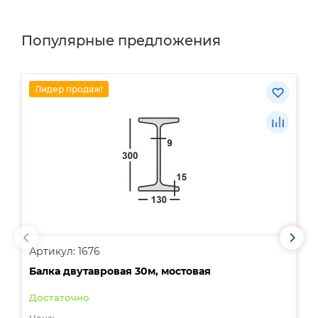
Популярные предложения
Лидер продаж!
Артикул: 1676
А
Балка двутавровая 30м, мостовая
О
Достаточно
В