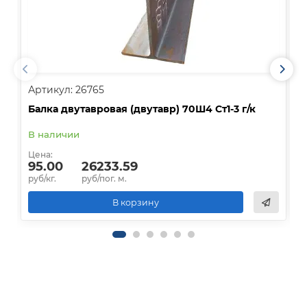
Артикул: 26765
А
Балка двутавровая (двутавр) 70Ш4 Ст1-3 г/к
Б
В наличии
В
Цена:
Ц
95.00
26233.59
руб/кг.
руб/пог. м.
р
В корзину