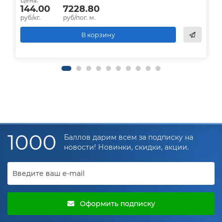
Цена:
Ц
144.00
7228.80
руб/кг.
руб/пог. м.
р
В корзину
1000
Баллов дарим всем за подписку на
новости! Новинки, скидки, акции.
Оформить подписку