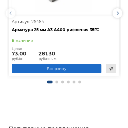
Артикул: 26464
А
Арматура 25 мм А3 А400 рифленая 35ГС
А
В наличии
В
Цена:
Ц
73.00
281.30
руб/кг.
руб/пог. м.
р
В корзину