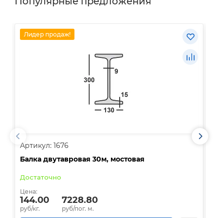
Популярные предложения
Лидер продаж!
Артикул: 1676
А
Балка двутавровая 30м, мостовая
О
Достаточно
В
Цена:
Ц
144.00
7228.80
руб/кг.
руб/пог. м.
р