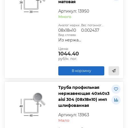
матовая
Артикул: 13950
Много
Аналог марки стали:
Вес погонного метра, т.:
08х18н10
0.002437
Вид сплава:
Из нержавеющей стали
Цена:
1044.40
руб/м. пог.
В корзину
Труба профильная
нержавеющая 40х40х3
aisi 304 (08х18н10) имп
шлифованная
Артикул: 13963
Мало