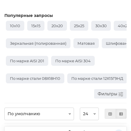
Популярные запросы
10х10
15х15
20х20
25х25
30х30
40х20
Зеркальная (полированная)
Матовая
Шлифованн
По марке AISI 201
По марке AISI 304
По марке стали 08Х18Н10
По марке стали 12Х15Г9НД
Фильтры