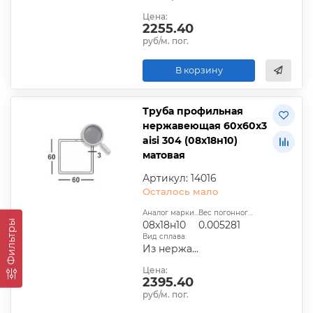
Цена:
2255.40
руб/м. пог.
В корзину
Труба профильная
нержавеющая 60х60х3
aisi 304 (08х18н10)
матовая
Артикул: 14016
Осталось мало
Аналог марки стали:
Вес погонного метра, т.:
Фильтры
08х18н10
0.005281
Вид сплава:
Из нержавеющей стали
Цена:
2395.40
руб/м. пог.