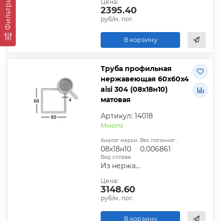
Фильтры
Цена:
2395.40
руб/м. пог.
В корзину
Труба профильная
нержавеющая 60х60х4
aisi 304 (08х18н10)
матовая
Артикул: 14018
Много
Аналог марки стали:
Вес погонного метра, т.:
08х18н10
0.006861
Вид сплава:
Из нержавеющей стали
Цена:
3148.60
руб/м. пог.
В корзину