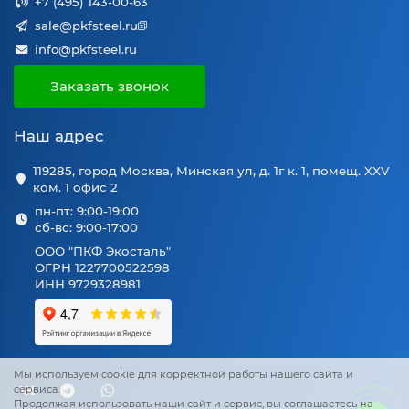
+7 (495) 143-00-63
sale@pkfsteel.ru
info@pkfsteel.ru
Заказать звонок
Наш адрес
119285, город Москва, Минская ул, д. 1г к. 1, помещ. XXV
ком. 1 офис 2
пн-пт: 9:00-19:00
сб-вс: 9:00-17:00
ООО "ПКФ Экосталь"
ОГРН 1227700522598
ИНН 9729328981
Мы используем cookie для корректной работы нашего сайта и
сервиса.
Продолжая использовать наши сайт и сервис, вы соглашаетесь на