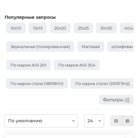
Популярные запросы
10х10
15х15
20х20
25х25
30х30
40х20
Зеркальная (полированная)
Матовая
Шлифованн
По марке AISI 201
По марке AISI 304
По марке стали 08Х18Н10
По марке стали 12Х15Г9НД
Фильтры