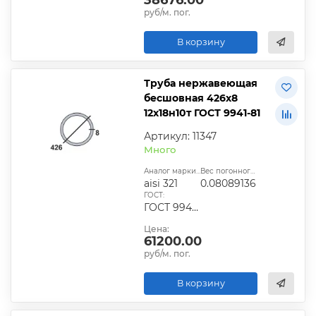
руб/м. пог.
В корзину
Труба нержавеющая
бесшовная 426х8
12х18н10т ГОСТ 9941-81
Артикул: 11347
Много
Аналог марки стали:
Вес погонного метра, т.:
aisi 321
0.08089136
ГОСТ:
ГОСТ 9940-81, ГОСТ 9941-81, ГОСТ 24030-80, ГОСТ 10498-82
Цена:
61200.00
руб/м. пог.
В корзину