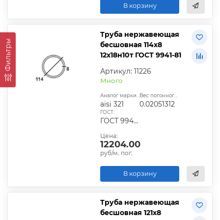
В корзину
Труба нержавеющая
Фильтры
бесшовная 114х8
12х18н10т ГОСТ 9941-81
Артикул: 11226
Много
Аналог марки стали:
Вес погонного метра, т.:
aisi 321
0.02051312
ГОСТ:
ГОСТ 9940-81, ГОСТ 9941-81, ГОСТ 24030-80, ГОСТ 10498-82
Цена:
12204.00
руб/м. пог.
В корзину
Труба нержавеющая
бесшовная 121х8