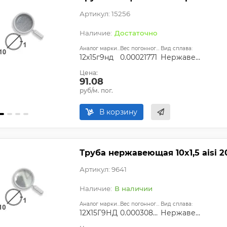
Артикул: 15256
Достаточно
Аналог марки стали:
Вес погонного метра, т.:
Вид сплава:
12х15г9нд
0.00021771
Нержавеющий
Цена:
91.08
руб/м. пог.
В корзину
Труба нержавеющая 10х1,5 aisi 2
Артикул: 9641
В наличии
Аналог марки стали:
Вес погонного метра, т.:
Вид сплава:
12Х15Г9НД
0.0003084225
Нержавеющий