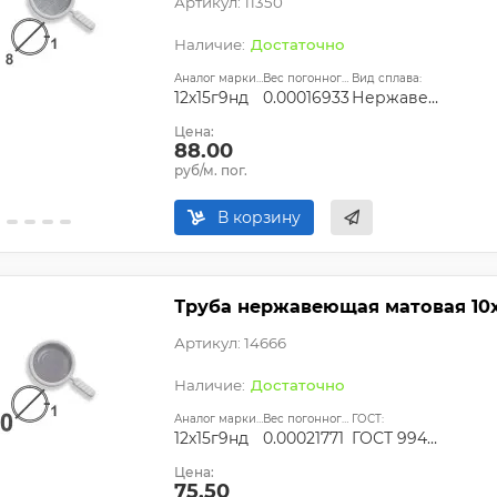
Артикул: 11350
Достаточно
Аналог марки стали:
Вес погонного метра, т.:
Вид сплава:
12х15г9нд
0.00016933
Нержавеющая сталь
Цена:
88.00
руб/м. пог.
В корзину
Труба нержавеющая матовая 10х1
Артикул: 14666
Достаточно
Аналог марки стали:
Вес погонного метра, т.:
ГОСТ:
12х15г9нд
0.00021771
ГОСТ 9940-81
Цена:
75.50