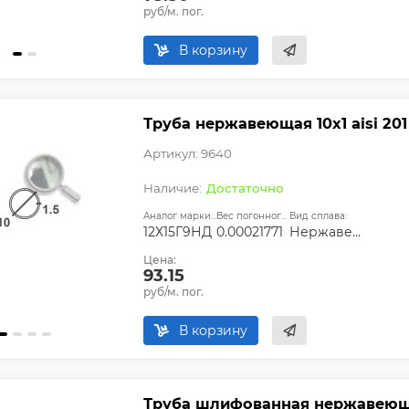
руб/м. пог.
В корзину
Труба нержавеющая 10х1 aisi 201
Артикул: 9640
Достаточно
Аналог марки стали:
Вес погонного метра, т.:
Вид сплава:
12Х15Г9НД
0.00021771
Нержавеющий
Цена:
93.15
руб/м. пог.
В корзину
Труба шлифованная нержавеющая