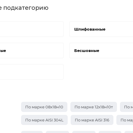
е подкатегорию
Шлифованные
ные
Бесшовные
По марке 08х18н10
По марке 12х18н10т
По м
По марке AISI 304L
По марке AISI 316
По мар