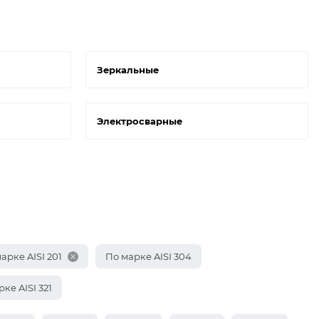
Зеркальные
Электросварные
арке AISI 201
По марке AISI 304
ке AISI 321