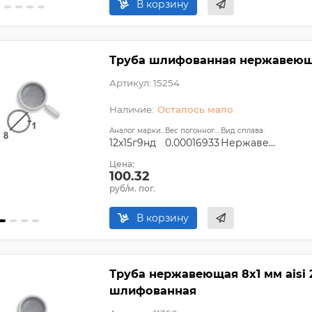
В корзину
Труба шлифованная нержавеющая
Артикул: 15254
Осталось мало
Аналог марки стали:
Вес погонного метра, т.:
Вид сплава:
12х15г9нд
0.00016933
Нержавеющий
Цена:
100.32
руб/м. пог.
В корзину
Труба нержавеющая 8х1 мм aisi 2
шлифованная