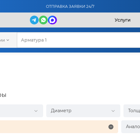
ОТПРАВКА ЗАЯВКИ 24/7
Услуги
рии
ры
Диаметр
Толщ
Анало