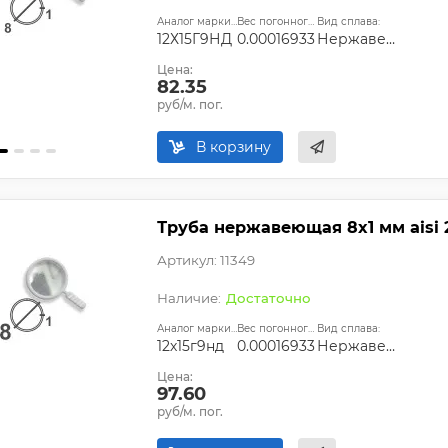
Аналог марки стали:
Вес погонного метра, т.:
Вид сплава:
12Х15Г9НД
0.00016933
Нержавеющий
Цена:
82.35
руб/м. пог.
В корзину
Труба нержавеющая 8х1 мм aisi 
Артикул: 11349
Достаточно
Аналог марки стали:
Вес погонного метра, т.:
Вид сплава:
12х15г9нд
0.00016933
Нержавеющая сталь
Цена:
97.60
руб/м. пог.