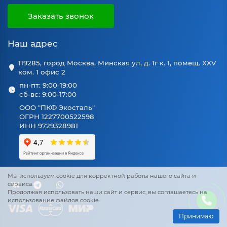
Заказать звонок
Наш адрес
119285, город Москва, Минская ул, д. 1г к. 1, помещ. XXV
ком. 1 офис 2
пн-пт: 9:00-19:00
сб-вс: 9:00-17:00
ООО "ПКФ Экосталь"
ОГРН 1227700522598
ИНН 9729328981
Мы используем cookie для корректной работы нашего сайта и
сервиса.
Продолжая использовать наши сайт и сервис, вы соглашаетесь на
использование файлов cookie.
Принимаю