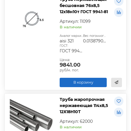
бесшовная 76х8,5
12х18н10т ГОСТ 9941-81
Артикул: 11099
В наличии
Аналог марки стали:
Вес погонного метра, т.:
aisi 321
0.0138790125
ГОСТ:
ГОСТ 9940-81, ГОСТ 9941-81, ГОСТ 24030-80, ГОСТ 10498-82
Цена:
9841.00
руб/м. пог.
В корзину
Труба жаропрочная
нержавеющая 114х8,5
12Х18Н10Т
Артикул: 62000
В наличии