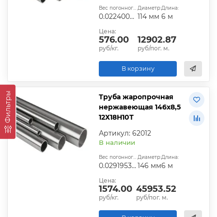
Вес погонного метра, т.:
Диаметр:
Длина:
0.022400815
114 мм
6 м
Цена:
576.00
12902.87
руб/кг.
руб/пог. м.
В корзину
Фильтры
Труба жаропрочная
нержавеющая 146х8,5
12Х18Н10Т
Артикул: 62012
В наличии
Вес погонного метра, т.:
Диаметр:
Длина:
0.029195375
146 мм
6 м
Цена:
1574.00
45953.52
руб/кг.
руб/пог. м.