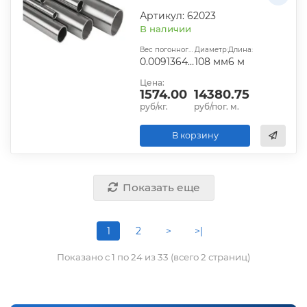
Артикул: 62023
В наличии
Вес погонного метра, т.:
Диаметр:
Длина:
0.009136435
108 мм
6 м
Цена:
1574.00
14380.75
руб/кг.
руб/пог. м.
В корзину
Показать еще
1
2
>
>|
Показано с 1 по 24 из 33 (всего 2 страниц)