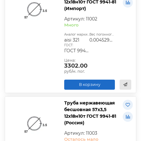
12х18н10т ГОСТ 9941-81
(Импорт)
Артикул: 11002
Много
Аналог марки стали:
Вес погонного метра, т.:
aisi 321
0.0045295775
ГОСТ:
ГОСТ 9940-81, ГОСТ 9941-81, ГОСТ 24030-80, ГОСТ 10498-82
Цена:
3302.00
руб/м. пог.
В корзину
Труба нержавеющая
бесшовная 57х3,5
12х18н10т ГОСТ 9941-81
(Россия)
Артикул: 11003
Осталось мало