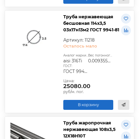
Труба нержавеющая
бесшовная 114х3,5
03х17н13м2 ГОСТ 9941-81
Артикул: 11218
Осталось мало
Аналог марки стали:
Вес погонного метра, т.:
aisi 316Ti
0.0093554825
ГОСТ:
ГОСТ 9940-81, ГОСТ 9941-81, ГОСТ 24030-80, ГОСТ 10498-82
Цена:
25080.00
руб/м. пог.
В корзину
Труба жаропрочная
нержавеющая 108х3,5
12Х18Н10Т