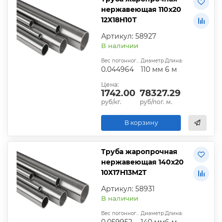
нержавеющая 110х20
12Х18Н10Т
Артикул: 58927
В наличии
Вес погонного метра, т.:
Диаметр:
Длина:
0.044964
110 мм
6 м
Цена:
1742.00
78327.29
руб/кг.
руб/пог. м.
В корзину
Труба жаропрочная
нержавеющая 140х20
10Х17Н13М2Т
Артикул: 58931
В наличии
Вес погонного метра, т.:
Диаметр:
Длина:
0.059952
140 мм
6 м