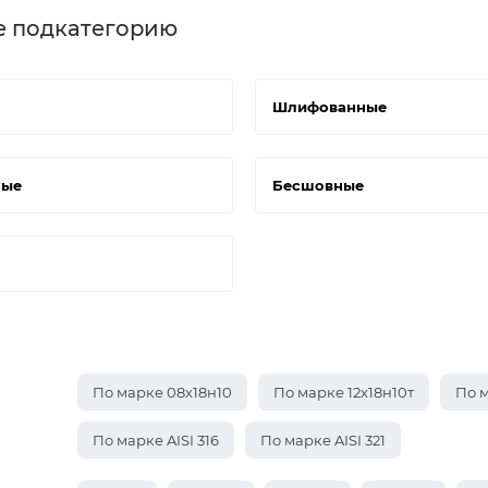
е подкатегорию
Шлифованные
ные
Бесшовные
По марке 08х18н10
По марке 12х18н10т
По м
По марке AISI 316
По марке AISI 321