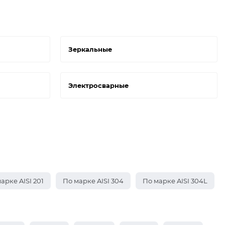
Зеркальные
Электросварные
арке AISI 201
По марке AISI 304
По марке AISI 304L