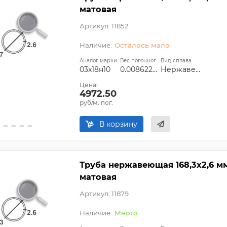
матовая
Артикул: 11852
Осталось мало
Аналог марки стали:
Вес погонного метра, т.:
Вид сплава:
03х18н10
0.0086227674
Нержавеющая сталь
Цена:
4972.50
руб/м. пог.
В корзину
Труба нержавеющая 168,3х2,6 мм 
матовая
Артикул: 11879
Много