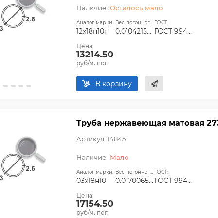
Осталось мало
Аналог марки стали:
Вес погонного метра, т.:
ГОСТ:
12х18н10т
0.0104215358
ГОСТ 9940-81
Цена:
13214.50
руб/м. пог.
В корзину
Труба нержавеющая матовая 273х
Артикул: 14845
Мало
Аналог марки стали:
Вес погонного метра, т.:
ГОСТ:
03х18н10
0.0170065376
ГОСТ 9940-81
Цена:
17154.50
руб/м. пог.