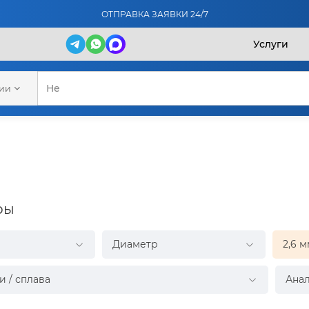
ОТПРАВКА ЗАЯВКИ 24/7
Услуги
рии
ры
Диаметр
2,6 
и / сплава
Анал