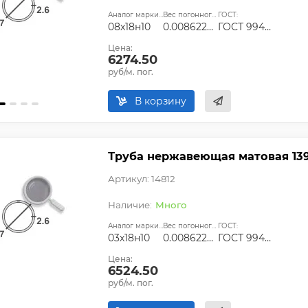
Аналог марки стали:
Вес погонного метра, т.:
ГОСТ:
08х18н10
0.0086227674
ГОСТ 9940-81
Цена:
6274.50
руб/м. пог.
В корзину
Труба нержавеющая матовая 139,7
Артикул: 14812
Много
Аналог марки стали:
Вес погонного метра, т.:
ГОСТ:
03х18н10
0.0086227674
ГОСТ 9940-81
Цена:
6524.50
руб/м. пог.