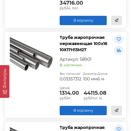
34716.00
руб/м. пог.
В корзину
Труба жаропрочная
нержавеющая 100х16
10Х17Н13М2Т
Артикул: 58901
В наличии
Фильтры
Вес погонного метра, т.:
Диаметр:
Длина:
0.03357312
100 мм
6 м
Цена:
1314.00
44115.08
руб/кг.
руб/пог. м.
В корзину
Труба жаропрочная