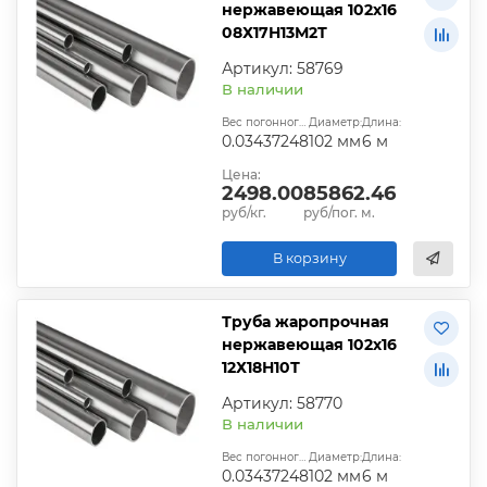
нержавеющая 102х16
08Х17Н13М2Т
Артикул: 58769
В наличии
Вес погонного метра, т.:
Диаметр:
Длина:
0.03437248
102 мм
6 м
Цена:
2498.00
85862.46
руб/кг.
руб/пог. м.
В корзину
Труба жаропрочная
нержавеющая 102х16
12Х18Н10Т
Артикул: 58770
В наличии
Вес погонного метра, т.:
Диаметр:
Длина:
0.03437248
102 мм
6 м