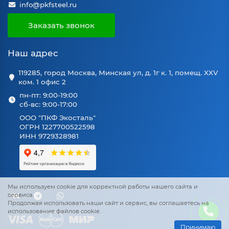
info@pkfsteel.ru
Заказать звонок
Наш адрес
119285, город Москва, Минская ул, д. 1г к. 1, помещ. XXV
ком. 1 офис 2
пн-пт: 9:00-19:00
сб-вс: 9:00-17:00
ООО "ПКФ Экосталь"
ОГРН 1227700522598
ИНН 9729328981
Мы используем cookie для корректной работы нашего сайта и
сервиса.
Продолжая использовать наши сайт и сервис, вы соглашаетесь на
использование файлов cookie.
Принимаю