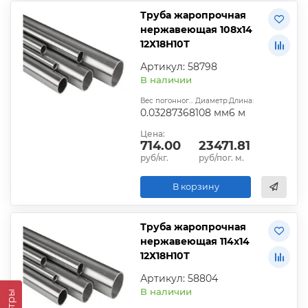
Труба жаропрочная
нержавеющая 108х14
12Х18Н10Т
Артикул: 58798
В наличии
Вес погонного метра, т.:
Диаметр:
Длина:
0.03287368
108 мм
6 м
Цена:
714.00
23471.81
руб/кг.
руб/пог. м.
В корзину
Труба жаропрочная
нержавеющая 114х14
12Х18Н10Т
Артикул: 58804
В наличии