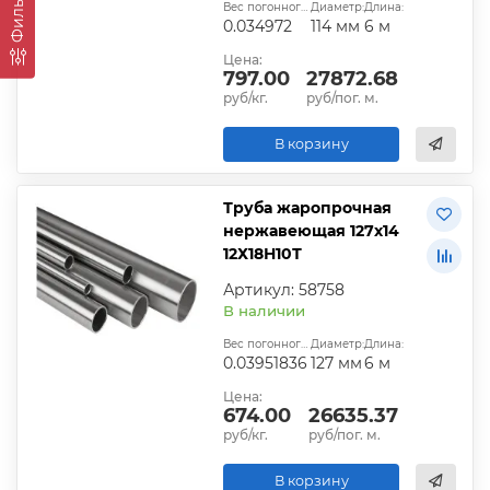
Фильтры
Вес погонного метра, т.:
Диаметр:
Длина:
0.034972
114 мм
6 м
Цена:
797.00
27872.68
руб/кг.
руб/пог. м.
В корзину
Труба жаропрочная
нержавеющая 127х14
12Х18Н10Т
Артикул: 58758
В наличии
Вес погонного метра, т.:
Диаметр:
Длина:
0.03951836
127 мм
6 м
Цена:
674.00
26635.37
руб/кг.
руб/пог. м.
В корзину