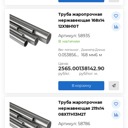
Труба жаропрочная
нержавеющая 168х14
12Х18Н10Т
Артикул: 58935
В наличии
Вес погонного метра, т.:
Диаметр:
Длина:
0.05385688
168 мм
6 м
Цена:
2565.00
138142.90
руб/кг.
руб/пог. м.
В корзину
Труба жаропрочная
нержавеющая 219х14
08Х17Н13М2Т
Артикул: 58786