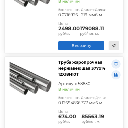
В наличии
Вес погонного метра, т.:
Диаметр:
Длина:
0.0716926
219 мм
6 м
Цена:
2498.00
179088.11
руб/кг.
руб/пог. м.
В корзину
Труба жаропрочная
нержавеющая 377х14
12Х18Н10Т
Артикул: 58830
В наличии
Вес погонного метра, т.:
Диаметр:
Длина:
0.12694836
377 мм
6 м
Цена:
674.00
85563.19
руб/кг.
руб/пог. м.