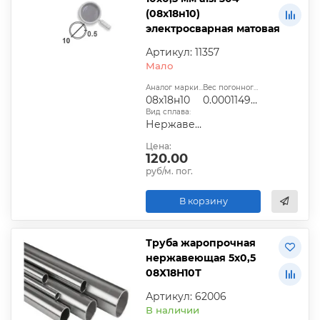
(08х18н10)
электросварная матовая
Артикул: 11357
Мало
Аналог марки стали:
Вес погонного метра, т.:
08х18н10
0.0001149025
Вид сплава:
Нержавеющая сталь
Цена:
120.00
руб/м. пог.
В корзину
Труба жаропрочная
нержавеющая 5х0,5
08Х18Н10Т
Артикул: 62006
В наличии