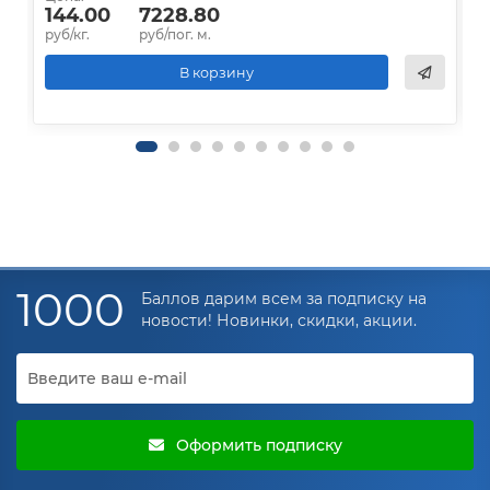
144.00
7228.80
руб/кг.
руб/пог. м.
р
В корзину
1000
Баллов дарим всем за подписку на
новости! Новинки, скидки, акции.
Оформить подписку