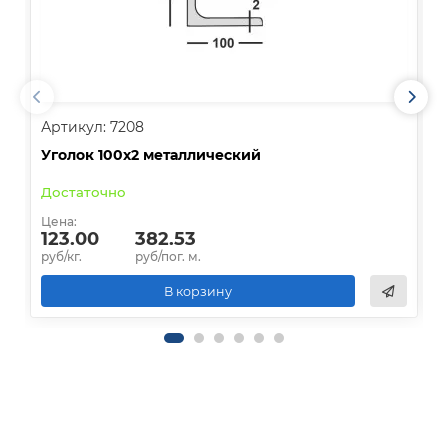
Артикул: 7208
А
Уголок 100х2 металлический
У
Достаточно
Цена:
Ц
123.00
382.53
руб/кг.
руб/пог. м.
р
В корзину