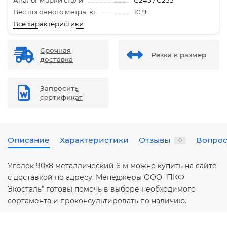
Аналог марки стали
С245 / С255
Вес погонного метра, кг
10.9
Все характеристики
Срочная
Резка в размер
доставка
Запросить
сертификат
Описание
Характеристики
Отзывы
Вопрос
0
Уголок 90х8 металлический 6 м можно купить на сайте
с доставкой по адресу. Менеджеры ООО "ПКФ
Экосталь" готовы помочь в выборе необходимого
сортамента и проконсультировать по наличию.