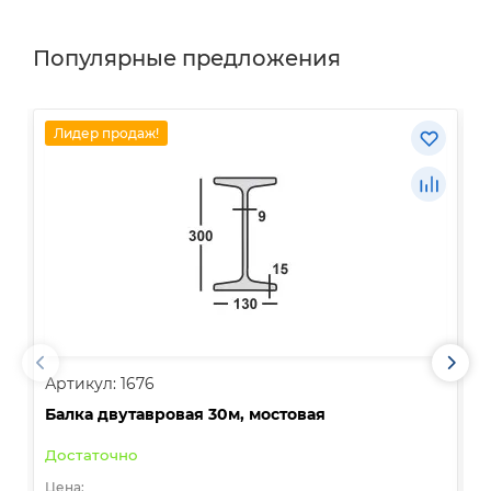
Популярные предложения
Лидер продаж!
Артикул: 1676
А
Балка двутавровая 30м, мостовая
О
Достаточно
В
Цена:
Ц