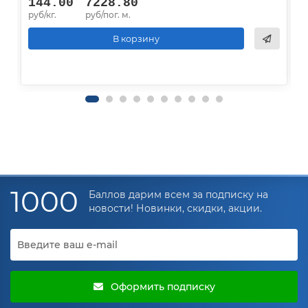
144.00
7228.80
руб/кг.
руб/пог. м.
р
В корзину
1000
Баллов дарим всем за подписку на
новости! Новинки, скидки, акции.
Оформить подписку