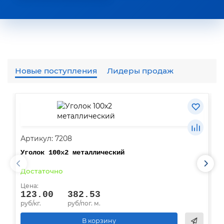
Новые поступления
Лидеры продаж
Артикул: 7208
А
Уголок 100х2 металлический
У
Достаточно
Д
Цена:
Ц
123.00
382.53
руб/кг.
руб/пог. м.
р
В корзину