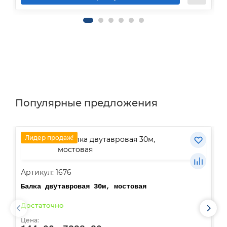
Популярные предложения
Лидер продаж!
Артикул: 1676
А
Балка двутавровая 30м, мостовая
О
Достаточно
В
Цена:
Ц