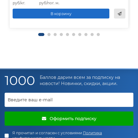
руб/кг.
руб/пог. м.
р
В корзину
1000
Баллов дарим всем за подписку на
новости! Новинки, скидки, акции.
Оформить подписку
Я прочитал и согласен с условиями
Политика