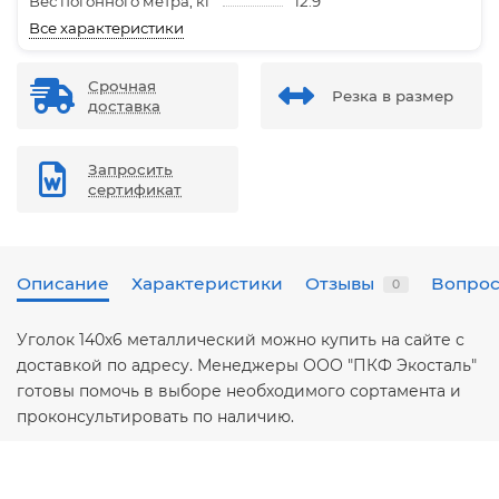
Вес погонного метра, кг
12.9
Все характеристики
Срочная
Резка в размер
доставка
Запросить
сертификат
Описание
Характеристики
Отзывы
Вопрос
0
Уголок 140х6 металлический можно купить на сайте с
доставкой по адресу. Менеджеры ООО "ПКФ Экосталь"
готовы помочь в выборе необходимого сортамента и
проконсультировать по наличию.