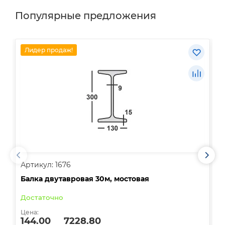
Популярные предложения
Лидер продаж!
Артикул: 1676
А
Балка двутавровая 30м, мостовая
О
Достаточно
В
Цена:
Ц
144.00
7228.80