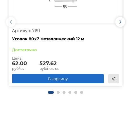
Артикул: 7191
А
Уголок 80х7 металлический 12 м
У
Достаточно
Цена:
Ц
62.00
527.62
руб/кг.
руб/пог. м.
р
В корзину