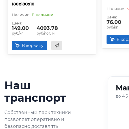
180х180х10
В наличии
Цена:
76.00
Цена:
149.00
4093.78
руб/кг.
руб/кг.
руб/пог. м.
В кор
В корзину
Наш
Ман
01
/
05
транспорт
до 4.5
Оперативная доставка
Собственный парк техники
небольших партий
позволяет оперативно и
металлопроката по городу и
безопасно доставлять