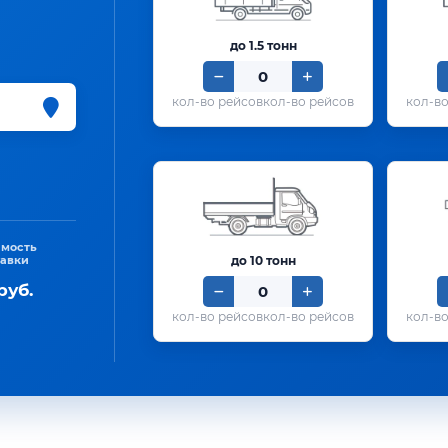
до 1.5 тонн
кол-во рейсов
имость
тавки
до 10 тонн
руб.
кол-во рейсов