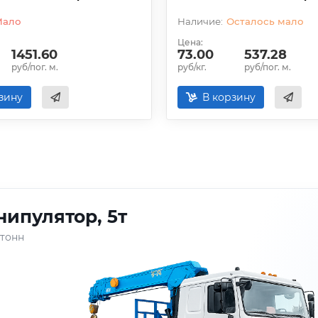
Мало
Осталось мало
Цена:
1451.60
73.00
537.28
руб/пог. м.
руб/кг.
руб/пог. м.
зину
В корзину
ипулятор, 5т
 тонн