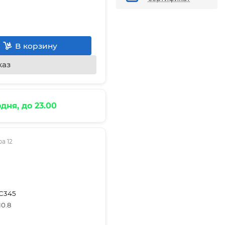
В корзину
каз
дня, до 23.00
а 12
С345
10.8