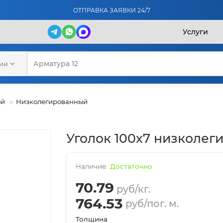
ОТПРАВКА ЗАЯВКИ 24/7
Услуги
рии
ой
Низколегированный
Уголок 100х7 низколег
Достаточно
70.79
руб/кг.
764.53
руб/пог. м.
Толщина