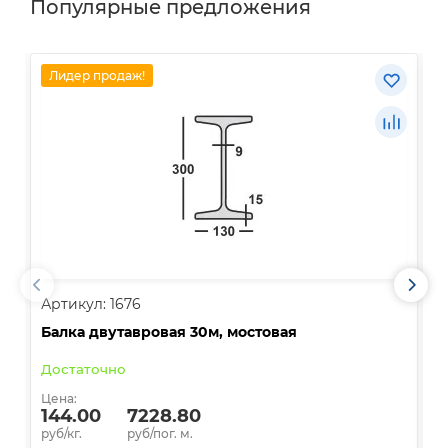
Популярные предложения
Лидер продаж!
Артикул: 1676
А
Балка двутавровая 30м, мостовая
О
Достаточно
В
Цена:
Ц
144.00
7228.80
руб/кг.
руб/пог. м.
р