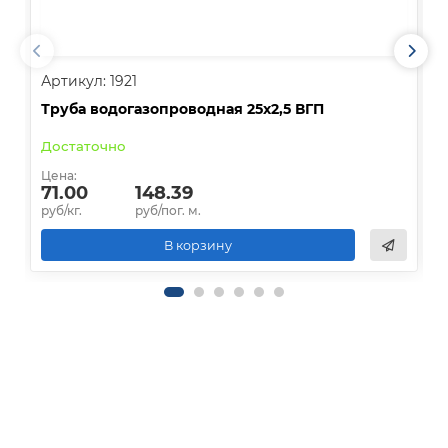
Артикул: 1921
А
Труба водогазопроводная 25х2,5 ВГП
Т
Достаточно
О
Цена:
Ц
71.00
148.39
руб/кг.
руб/пог. м.
р
В корзину