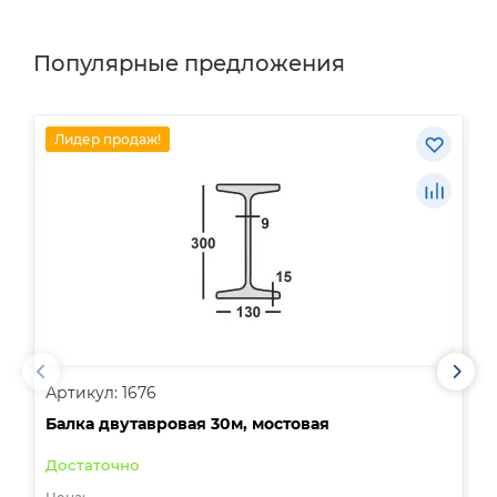
Популярные предложения
Лидер продаж!
Артикул: 1676
А
Балка двутавровая 30м, мостовая
О
Достаточно
В