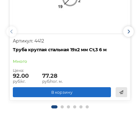
Артикул: 4412
А
Труба круглая стальная 19х2 мм Ст,3 6 м
Т
Много
О
Цена:
Ц
92.00
77.28
руб/кг.
руб/пог. м.
р
В корзину