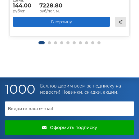
Цена:
Ц
144.00
7228.80
руб/кг.
руб/пог. м.
р
В корзину
1000
Баллов дарим всем за подписку на
новости! Новинки, скидки, акции.
Оформить подписку