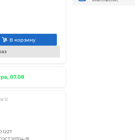
В корзину
каз
ра, 07.08
а 12
0.1227
ГОСТ 10704-91