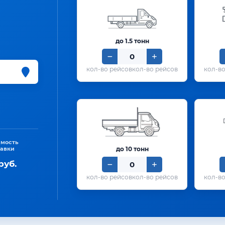
до 1.5 тонн
кол-во рейсов
имость
тавки
до 10 тонн
руб.
кол-во рейсов