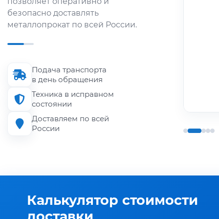
позволяет оперативно и
металлопроката по городу и
безопасно доставлять
области.
металлопрокат по всей России.
Длина кузова
до 6 м
Подача транспорта
Грузоподъёмность
в день обращения
до 1.5 т
Техника в исправном
состоянии
Доставляем по всей
России
Калькулятор стоимости
доставки