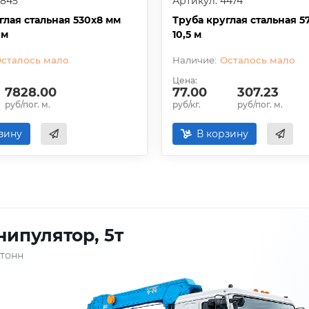
4845
Артикул: 4474
глая стальная 530х8 мм
Труба круглая стальная 57
 м
10,5 м
сталось мало
Осталось мало
Цена:
7828.00
77.00
307.23
руб/пог. м.
руб/кг.
руб/пог. м.
зину
В корзину
ипулятор, 5т
 тонн