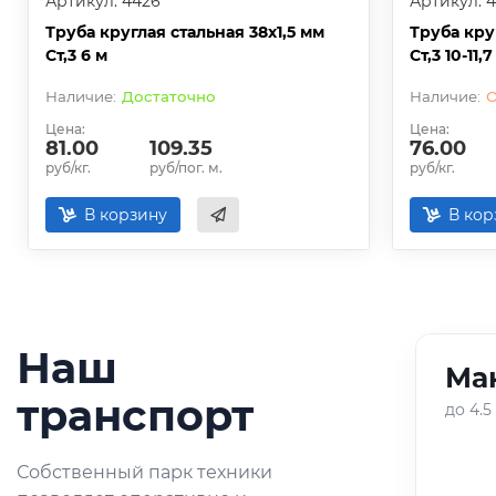
Артикул: 4426
Артикул: 
Труба круглая стальная 38х1,5 мм
Труба кру
Ст,3 6 м
Ст,3 10-11,7
Достаточно
О
Цена:
Цена:
81.00
109.35
76.00
руб/кг.
руб/пог. м.
руб/кг.
В корзину
В кор
Наш
Ман
01
/
05
транспорт
до 4.5
Оперативная доставка
Собственный парк техники
небольших партий