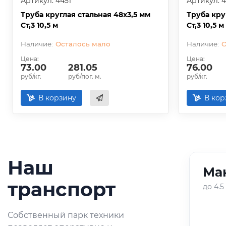
Артикул: 4451
Артикул: 
Труба круглая стальная 48х3,5 мм
Труба кру
Ст,3 10,5 м
Ст,3 10,5 м
Осталось мало
О
Цена:
Цена:
73.00
281.05
76.00
руб/кг.
руб/пог. м.
руб/кг.
В корзину
В кор
Наш
Ман
01
/
05
транспорт
до 4.5
Оперативная доставка
Собственный парк техники
небольших партий