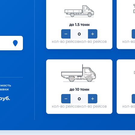
до 1.5 тонн
кол-во рейсов
имость
тавки
до 10 тонн
руб.
кол-во рейсов