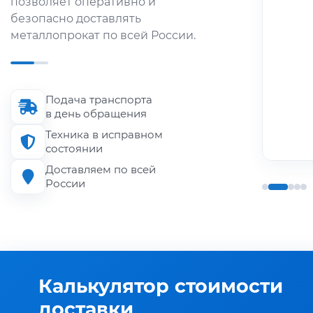
позволяет оперативно и
металлопроката по городу и
безопасно доставлять
области.
металлопрокат по всей России.
Длина кузова
до 6 м
Подача транспорта
Грузоподъёмность
в день обращения
до 1.5 т
Техника в исправном
состоянии
Доставляем по всей
России
Калькулятор стоимости
доставки