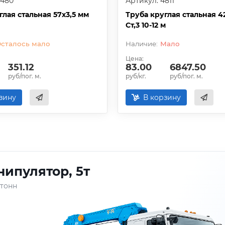
4480
Артикул: 4811
глая стальная 57х3,5 мм
Труба круглая стальная 4
Ст,3 10-12 м
сталось мало
Мало
Цена:
351.12
83.00
6847.50
руб/пог. м.
руб/кг.
руб/пог. м.
зину
В корзину
ипулятор, 5т
 тонн