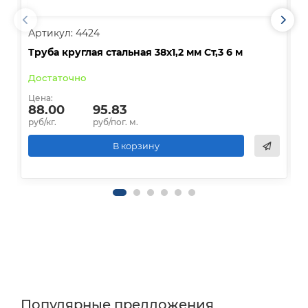
Артикул: 4424
А
Труба круглая стальная 38х1,2 мм Ст,3 6 м
Т
Достаточно
О
Цена:
Ц
88.00
95.83
руб/кг.
руб/пог. м.
р
В корзину
Популярные предложения