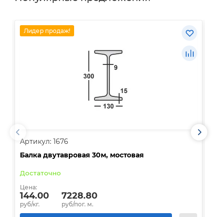
Лидер продаж!
Артикул: 1676
А
Балка двутавровая 30м, мостовая
О
Достаточно
В
Цена:
Ц
144.00
7228.80
руб/кг.
руб/пог. м.
р