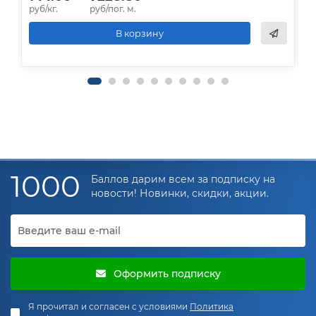
руб/кг.
руб/пог. м.
р
В корзину
1000
Баллов дарим всем за подписку на
новости! Новинки, скидки, акции.
Оформить подписку
Я прочитал и согласен с условиями
Политика