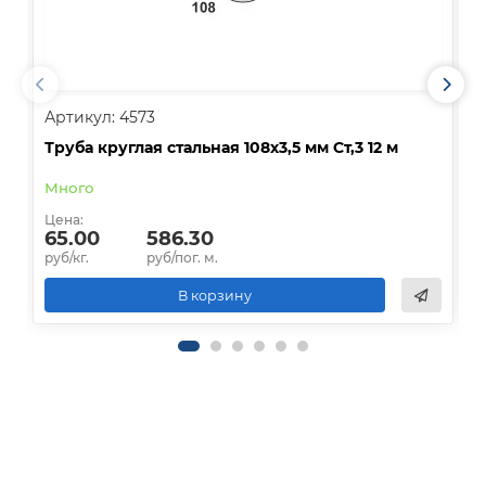
Артикул: 4573
А
Труба круглая стальная 108х3,5 мм Ст,3 12 м
Т
Много
О
Цена:
Ц
65.00
586.30
руб/кг.
руб/пог. м.
р
В корзину