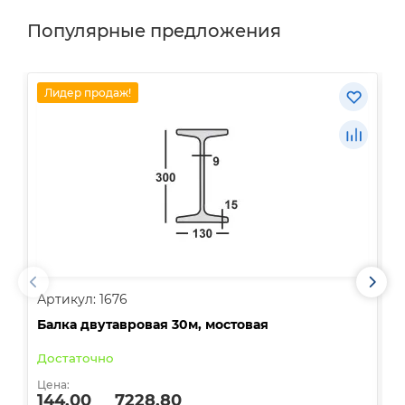
Популярные предложения
Лидер продаж!
Артикул: 1676
А
Балка двутавровая 30м, мостовая
О
Достаточно
В
Цена:
Ц
144.00
7228.80