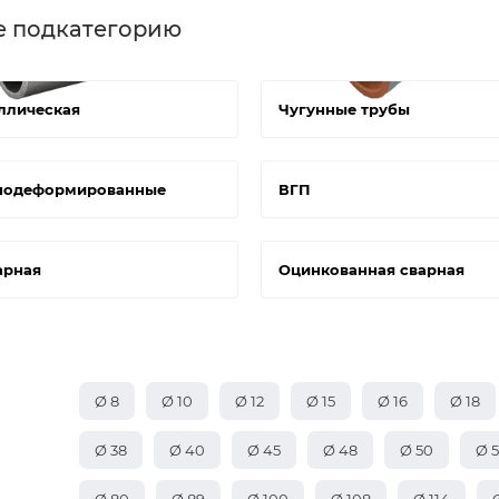
е подкатегорию
ллическая
Чугунные трубы
нодеформированные
ВГП
арная
Оцинкованная сварная
Ø 8
Ø 10
Ø 12
Ø 15
Ø 16
Ø 18
Ø 38
Ø 40
Ø 45
Ø 48
Ø 50
Ø 