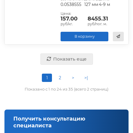
0.0538555
127 мм
4-9 м
Цена:
157.00
8455.31
руб/кг.
руб/пог. м.
В корзину
Показать еще
1
2
>
>|
Показано с 1 по 24 из 35 (всего 2 страниц)
Получить консультацию
специалиста