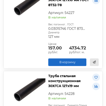
8732-78
Артикул: 54227
В наличии
Вес погонного метра, т.:
ГОСТ:
0.03015746
ГОСТ 8732-78
Диаметр:
127 мм
Цена:
157.00
4734.72
руб/кг.
руб/пог. м.
В корзину
Труба стальная
конструкционная
30ХГСА 127х19 мм
Артикул: 54228
В наличии
Вес погонного метра, т.:
Диаметр:
Длина: