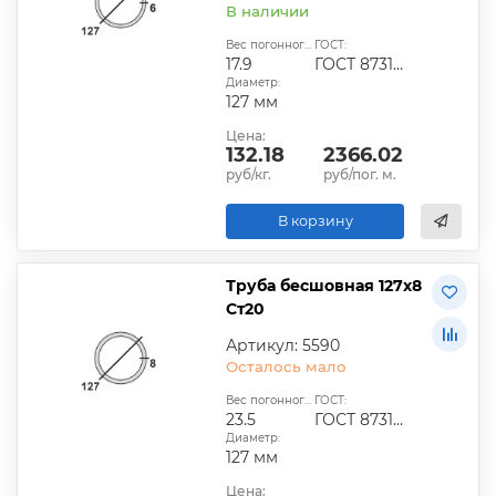
В наличии
Вес погонного метра, кг:
ГОСТ:
17.9
ГОСТ 8731-74, ГОСТ 8732-78
Диаметр:
127 мм
Цена:
132.18
2366.02
руб/кг.
руб/пог. м.
В корзину
Труба бесшовная 127х8
Ст20
Артикул: 5590
Осталось мало
Вес погонного метра, кг:
ГОСТ:
23.5
ГОСТ 8731-74, ГОСТ 8732-78
Диаметр:
127 мм
Цена: