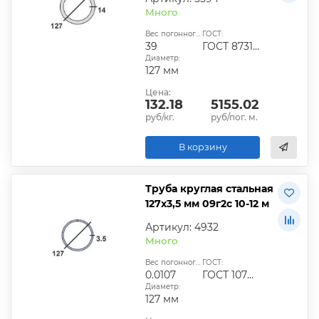
Много
Вес погонного метра, кг:
ГОСТ:
39
ГОСТ 8731-74, ГОСТ 8732-78
Диаметр:
127 мм
Цена:
132.18
5155.02
руб/кг.
руб/пог. м.
В корзину
Труба круглая стальная
127х3,5 мм 09г2с 10-12 м
Артикул: 4932
Много
Вес погонного метра, т.:
ГОСТ:
0.0107
ГОСТ 10704-91
Диаметр:
127 мм