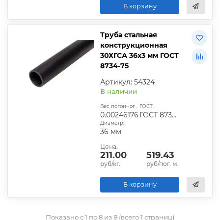
В корзину
Труба стальная
конструкционная
30ХГСА 36х3 мм ГОСТ
8734-75
Артикул: 54324
В наличии
Вес погонного метра, т.:
ГОСТ:
0.00246176
ГОСТ 8734-75
Диаметр:
36 мм
Цена:
211.00
519.43
руб/кг.
руб/пог. м.
В корзину
Показано с 1 по 8 из 8 (всего 1 страниц)