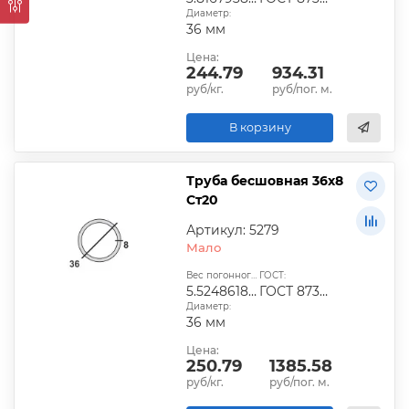
Диаметр:
36 мм
Цена:
244.79
934.31
руб/кг.
руб/пог. м.
В корзину
Труба бесшовная 36х8
Ст20
Артикул: 5279
Мало
Вес погонного метра, кг:
ГОСТ:
5.524861878
ГОСТ 8734-241
Диаметр:
36 мм
Цена:
250.79
1385.58
руб/кг.
руб/пог. м.