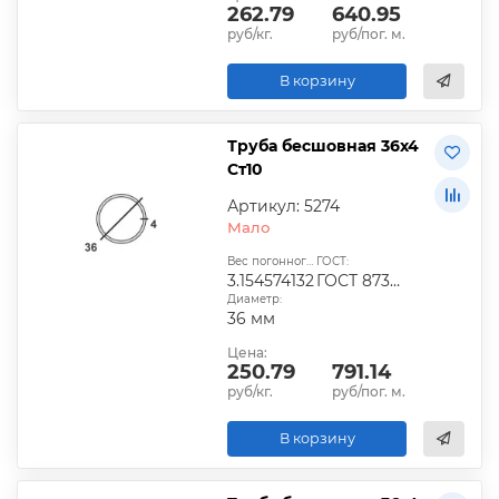
262.79
640.95
руб/кг.
руб/пог. м.
В корзину
Труба бесшовная 36х4
Ст10
Артикул: 5274
Мало
Вес погонного метра, кг:
ГОСТ:
3.154574132
ГОСТ 8734-236
Диаметр:
36 мм
Цена:
250.79
791.14
руб/кг.
руб/пог. м.
В корзину