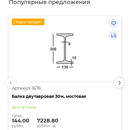
Популярные предложения
Лидер продаж!
Артикул: 1676
А
Балка двутавровая 30м, мостовая
О
Достаточно
В
Цена:
Ц
144.00
7228.80
руб/кг.
руб/пог. м.
р