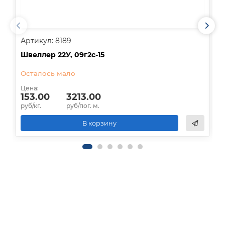
Артикул: 8189
А
Швеллер 22У, 09г2с-15
Ш
Осталось мало
О
Цена:
Ц
153.00
3213.00
руб/кг.
руб/пог. м.
р
В корзину