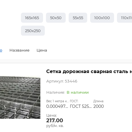
165х165
50х50
55х55
100х100
110х1
250х250
ю
Название
Цена
Сетка дорожная сварная сталь н
Артикул: 53446
В наличии
Вес 1 метра квадратного, т:
ГОСТ:
Длина:
0.00049734
ГОСТ 52544-2006
2000
Цена:
217.00
руб/м. кв.