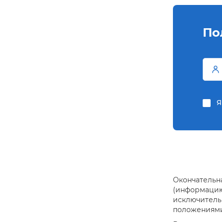
По
Я
Окончательна
(информацию 
исключитель
положениями 