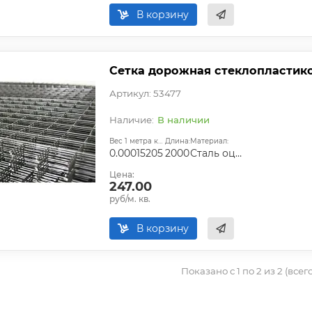
В корзину
Сетка дорожная стеклопластиков
Артикул: 53477
В наличии
Вес 1 метра квадратного, т:
Длина:
Материал:
0.00015205
2000
Сталь оцинкованная
Цена:
247.00
руб/м. кв.
В корзину
Показано с 1 по 2 из 2 (всег