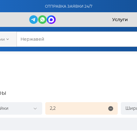
ОТПРАВКА ЗАЯВКИ 24/7
Услуги
рии
ры
ейки
2,2
Шир