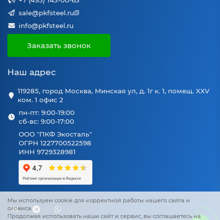
+7 (495) 143-00-63
sale@pkfsteel.ru
info@pkfsteel.ru
Заказать звонок
Наш адрес
119285, город Москва, Минская ул, д. 1г к. 1, помещ. XXV
ком. 1 офис 2
пн-пт: 9:00-19:00
сб-вс: 9:00-17:00
ООО "ПКФ Экосталь"
ОГРН 1227700522598
ИНН 9729328981
Мы используем cookie для корректной работы нашего сайта и
сервиса.
Продолжая использовать наши сайт и сервис, вы соглашаетесь на