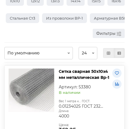
10х10
12х12
13х13
14х14
15х15
16х16
Стальная Ст3
Из проволоки ВР-1
Арматурная В50
Фильтры
Сетка сварная 50х10х4
мм металлическая Вр-1
Артикул: 53380
В наличии
Вес 1 метра квадратного, т:
ГОСТ:
0.01234025
ГОСТ 23279-2012
Длина:
4000
Цена: