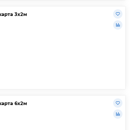
карта 3х2м
карта 6х2м