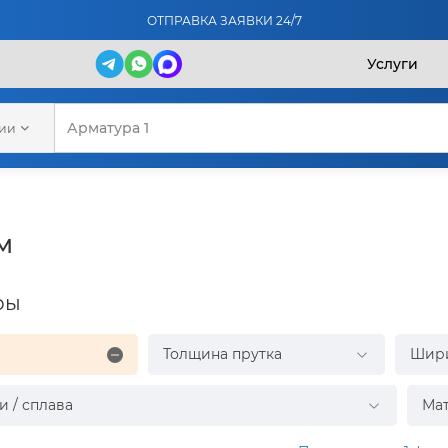
ОТПРАВКА ЗАЯВКИ 24/7
Услуги
рии
м
ры
Толщина прутка
Шир
и / сплава
Ма