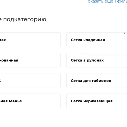
Показать еще 1 фил
е подкатегорию
тах
Сетка кладочная
кованная
Сетка в рулонах
С
Сетка для габионов
еная Манье
Сетка нержавеющая