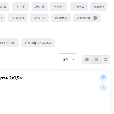
6х16
20х20
25х25
30х30
40х40
50х50
0
120х120
125х125
150х150
200х200
ая В500С
По марке А240
рта 2х1,5м