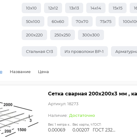
10х10
12х12
13х13
14х14
15х15
1
50х100
60х60
70х70
75х75
100х10
200х220
250х250
300х300
Стальная Ст3
Из проволоки ВР-1
Арматурн
ю
Название
Цена
Сетка сварная 200х200х3 мм , ка
Артикул: 18273
Достаточно
Вес 1 метра квадратного, т:
Вес карты, т:
ГОСТ:
0.00069
0.00207
ГОСТ 23279-2012, ТУ