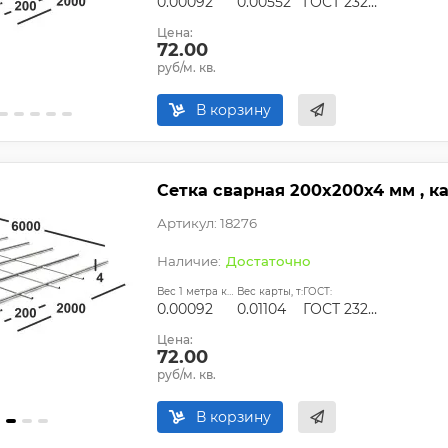
0.00092
0.00552
ГОСТ 23279-2012, ТУ
Цена:
72.00
руб/м. кв.
В корзину
Сетка сварная 200х200х4 мм , к
Артикул: 18276
Достаточно
Вес 1 метра квадратного, т:
Вес карты, т:
ГОСТ:
0.00092
0.01104
ГОСТ 23279-2012, ТУ
Цена:
72.00
руб/м. кв.
В корзину