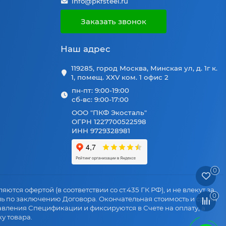
info@pkfsteel.ru
Заказать звонок
Наш адрес
119285, город Москва, Минская ул, д. 1г к.
1, помещ. XXV ком. 1 офис 2
пн-пт: 9:00-19:00
сб-вс: 9:00-17:00
ООО "ПКФ Экосталь"
ОГРН 1227700522598
ИНН 9729328981
0
яются офертой (в соответствии со ст.435 ГК РФ), и не влекут за
0
ль по заключению Договора. Окончательная стоимость и сроки
авления Спецификации и фиксируются в Счете на оплату, а
у товара.