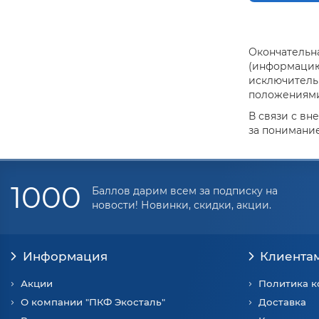
Окончательна
(информацию 
исключитель
положениями 
В связи с вн
за понимание
1000
Баллов дарим всем за подписку на
новости! Новинки, скидки, акции.
Информация
Клиента
Акции
Политика 
О компании "ПКФ Экосталь"
Доставка