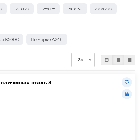
0
120х120
125х125
150х150
200х200
ая В500С
По марке А240
аллическая сталь 3