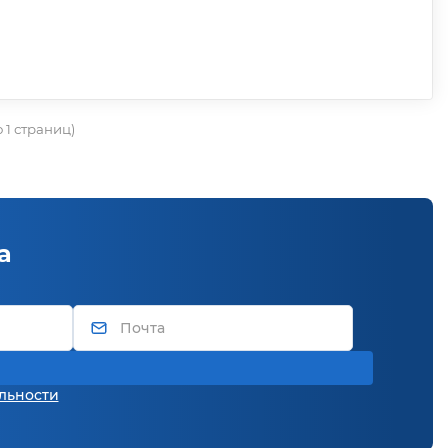
о 1 страниц)
а
льности