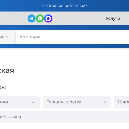
ОТПРАВКА ЗАЯВКИ 24/7
Услуги
рии
ская
ры
ейки
Толщина прутка
Шир
и / сплава