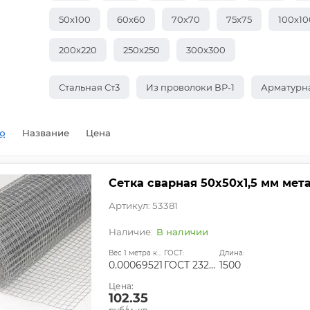
50х100
60х60
70х70
75х75
100х10
200х220
250х250
300х300
Стальная Ст3
Из проволоки ВР-1
Арматурн
ю
Название
Цена
Сетка сварная 50х50х1,5 мм мет
Артикул: 53381
В наличии
Вес 1 метра квадратного, т:
ГОСТ:
Длина:
0.00069521
ГОСТ 23279-2012
1500
Цена:
102.35