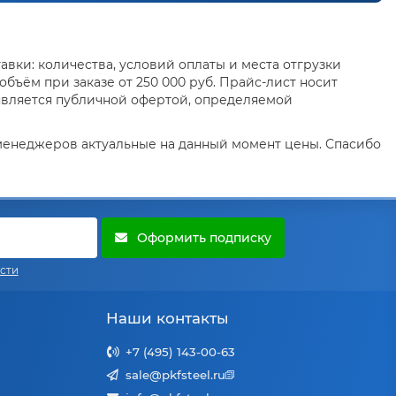
вки: количества, условий оплаты и места отгрузки
бъём при заказе от 250 000 руб. Прайс-лист носит
является публичной офертой, определяемой
 менеджеров актуальные на данный момент цены. Спасибо
Оформить подписку
сти
Наши контакты
+7 (495) 143-00-63
sale@pkfsteel.ru