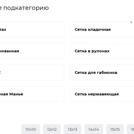
е подкатегорию
тах
Сетка кладочная
кованная
Сетка в рулонах
С
Сетка для габионов
еная Манье
Сетка нержавеющая
10х10
12х12
13х13
14х14
15х15
1