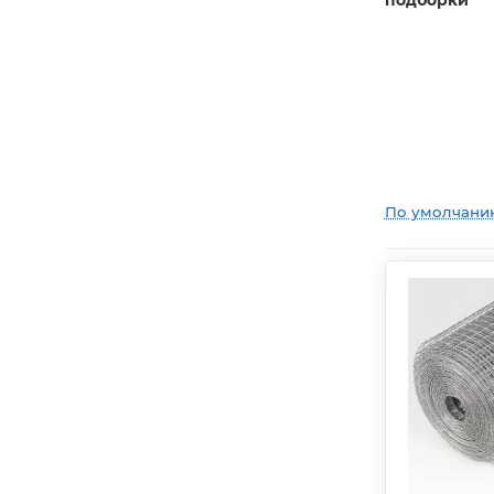
подборки
По умолчани