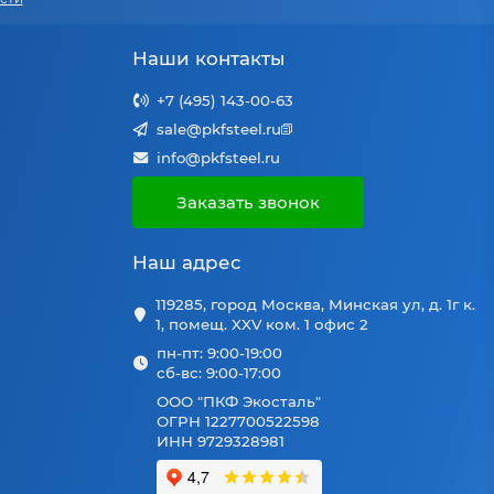
Наши контакты
+7 (495) 143-00-63
sale@pkfsteel.ru
info@pkfsteel.ru
Заказать звонок
Наш адрес
119285, город Москва, Минская ул, д. 1г к.
1, помещ. XXV ком. 1 офис 2
пн-пт: 9:00-19:00
сб-вс: 9:00-17:00
ООО "ПКФ Экосталь"
ОГРН 1227700522598
ИНН 9729328981