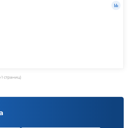
о 1 страниц)
а