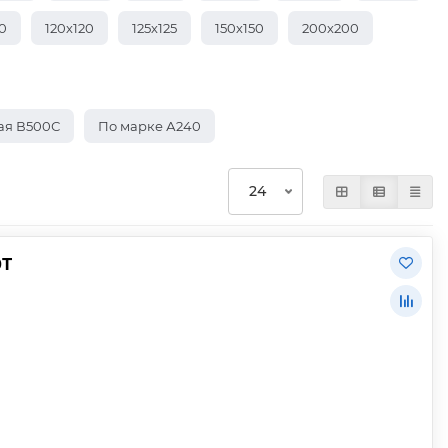
0
120х120
125х125
150х150
200х200
ая В500С
По марке А240
0Т