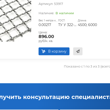
Артикул: 53917
В наличии
Вес 1 метра квадратного, т:
ГОСТ:
Длина:
0.00217
ТУ У 322-00191264-012-2001
4500; 6000
Цена:
896.00
руб/м. кв.
В корзину
Показано с 1 по 3 из 3 (всег
лучить консультацию специалист