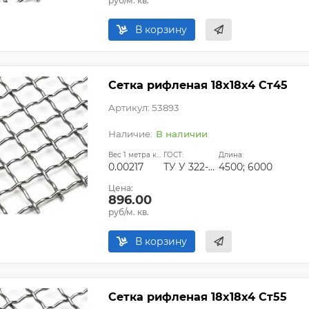
руб/м. кв.
В корзину
Сетка рифленая 18х18х4 Ст45
Артикул: 53893
В наличии
Вес 1 метра квадратного, т:
ГОСТ:
Длина:
0.00217
ТУ У 322-00191264-012-2001
4500; 6000
Цена:
896.00
руб/м. кв.
В корзину
Сетка рифленая 18х18х4 Ст55