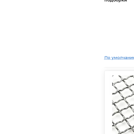
подборки
По умолчани