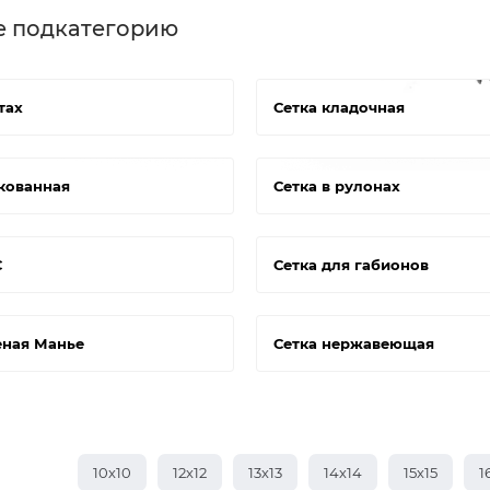
е подкатегорию
тах
Сетка кладочная
кованная
Сетка в рулонах
С
Сетка для габионов
еная Манье
Сетка нержавеющая
10х10
12х12
13х13
14х14
15х15
1