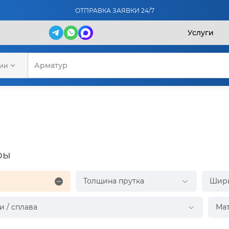
ОТПРАВКА ЗАЯВКИ 24/7
Услуги
рии
ры
Толщина прутка
Шир
и / сплава
Ма