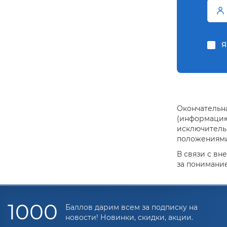
Я
Окончательна
(информацию 
исключитель
положениями 
В связи с вн
за понимание
1000
Баллов дарим всем за подписку на
новости! Новинки, скидки, акции.