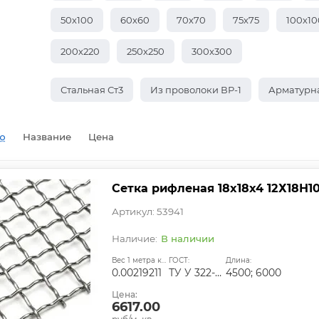
50х100
60х60
70х70
75х75
100х10
200х220
250х250
300х300
Стальная Ст3
Из проволоки ВР-1
Арматурн
ю
Название
Цена
Сетка рифленая 18х18х4 12Х18Н1
Артикул: 53941
В наличии
Вес 1 метра квадратного, т:
ГОСТ:
Длина:
0.00219211
ТУ У 322-00191264-012-2001
4500; 6000
Цена:
6617.00