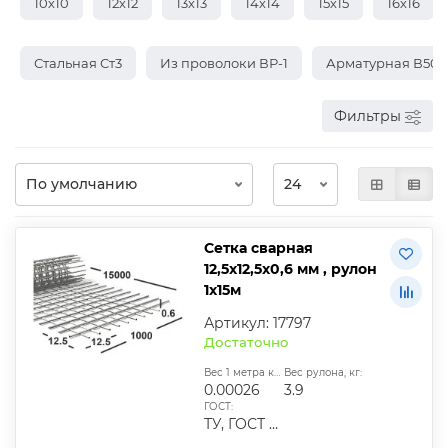
10х10
12х12
13х13
14х14
15х15
16х16
Стальная Ст3
Из проволоки ВР-1
Арматурная В50
Фильтры
Сетка сварная
12,5х12,5х0,6 мм , рулон
1х15м
Артикул: 17797
Достаточно
Вес 1 метра квадратного, т:
Вес рулона, кг:
0.00026
3.9
ГОСТ:
ТУ, ГОСТ 23279-2012