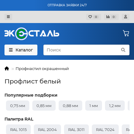
ОТПРАВКА ЗАЯВКИ 24/7
0
0
Каталог
Профнастил окрашенный
Профлист белый
Популярные подборки
0,75 мм
0,85 мм
0,88 мм
1 мм
1,2 мм
1
Палитра RAL
RAL 1015
RAL 2004
RAL 3011
RAL 7024
RAL