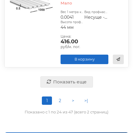
Мало
Вес 1 метра квадратного, т:
Вид профнастила:
0.0041
Несуще - стеновой
Высота профиля:
44 мм
Цена:
416.00
руб/м. пог.
В корзину
Показать еще
1
2
>
>|
Показано с 1 по 24 из 47 (всего 2 страниц)