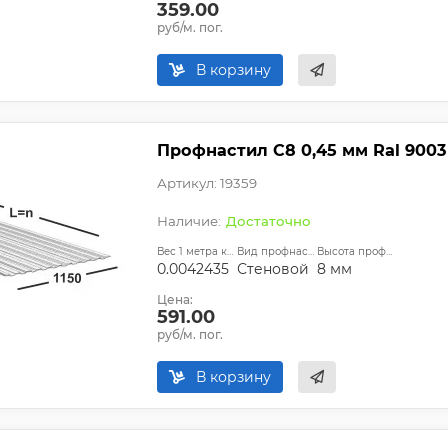
359.00
руб/м. пог.
В корзину
Профнастил С8 0,45 мм Ral 9003
Артикул: 19359
Достаточно
Вес 1 метра квадратного, т:
Вид профнастила:
Высота профиля:
0.0042435
Стеновой
8 мм
Цена:
591.00
руб/м. пог.
В корзину