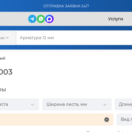
ОТПРАВКА ЗАЯВКИ 24/7
Услуги
рии
ный
003
ры
иста
Ширина листа, мм
Длина
Вид 