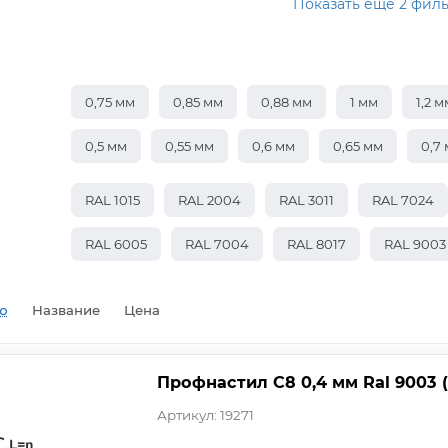
Показать еще 2 фил
0,75 мм
0,85 мм
0,88 мм
1 мм
1,2 м
0,5 мм
0,55 мм
0,6 мм
0,65 мм
0,7
RAL 1015
RAL 2004
RAL 3011
RAL 7024
RAL 6005
RAL 7004
RAL 8017
RAL 9003
ю
Название
Цена
Профнастил С8 0,4 мм Ral 9003 
Артикул: 19271