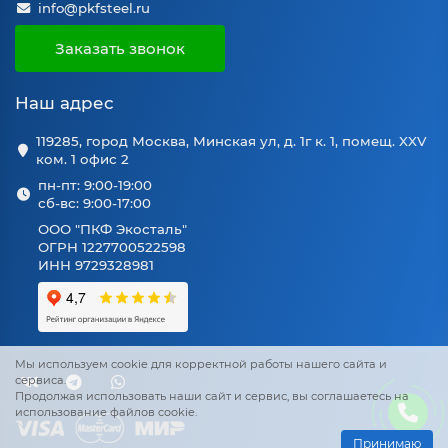
info@pkfsteel.ru
Заказать звонок
Наш адрес
119285, город Москва, Минская ул, д. 1г к. 1, помещ. XXV
ком. 1 офис 2
пн-пт: 9:00-19:00
сб-вс: 9:00-17:00
ООО "ПКФ Экосталь"
ОГРН 1227700522598
ИНН 9729328981
Мы используем cookie для корректной работы нашего сайта и
сервиса.
Продолжая использовать наши сайт и сервис, вы соглашаетесь на
использование файлов cookie.
Принимаю