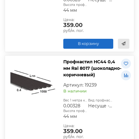
Высота профиля:
44 мм
Цена:
359.00
руб/м. пог.
В корзину
Профнастил НС44 0,4
мм Ral 8017 (шоколадно-
коричневый)
Артикул: 19239
В наличии
Вес 1 метра квадратного, т:
Вид профнастила:
0.00328
Несуще - стеновой
Высота профиля:
44 мм
Цена:
359.00
руб/м. пог.