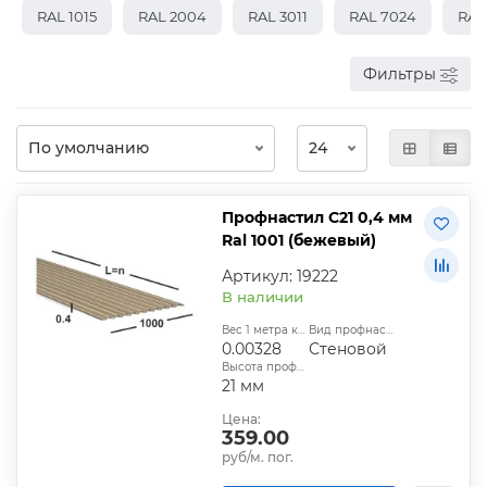
RAL 1015
RAL 2004
RAL 3011
RAL 7024
RAL
Фильтры
Профнастил С21 0,4 мм
Ral 1001 (бежевый)
Артикул: 19222
В наличии
Вес 1 метра квадратного, т:
Вид профнастила:
0.00328
Стеновой
Высота профиля:
21 мм
Цена:
359.00
руб/м. пог.