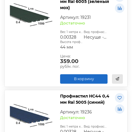
мм Ral 6005 (зеленый
мох)
Артикул: 19231
Достаточно
Вес 1 метра квадратного, т:
Вид профнастила:
0.00328
Несуще - стеновой
Высота профиля:
44 мм
Цена:
359.00
руб/м. пог.
В корзину
Профнастил НС44 0,4
мм Ral 5005 (синий)
Артикул: 19236
Достаточно
Вес 1 метра квадратного, т:
Вид профнастила:
0.00328
Несуще - стеновой