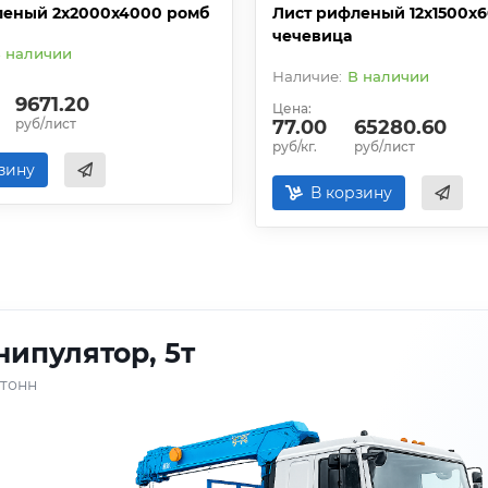
леный 2х2000х4000 ромб
Лист рифленый 12х1500х
чечевица
 наличии
В наличии
9671.20
Цена:
руб/лист
77.00
65280.60
руб/кг.
руб/лист
зину
В корзину
ипулятор, 5т
 тонн