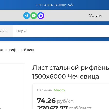
ОТПРАВКА ЗАЯВКИ 24/7
Услуги
рии
ат
Рифленый лист
Лист стальной рифлён
1500х6000 Чечевица
Много
74.26
руб/кг.
27067.77
руб/лист