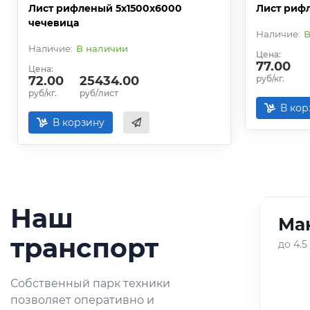
Лист рифленый 5х1500х6000
Лист риф
чечевица
В
В наличии
Цена:
77.00
Цена:
72.00
25434.00
руб/кг.
руб/кг.
руб/лист
В кор
В корзину
Наш
Ман
01
/
05
транспорт
до 4.5
Оперативная доставка
Собственный парк техники
небольших партий
позволяет оперативно и
металлопроката по городу и