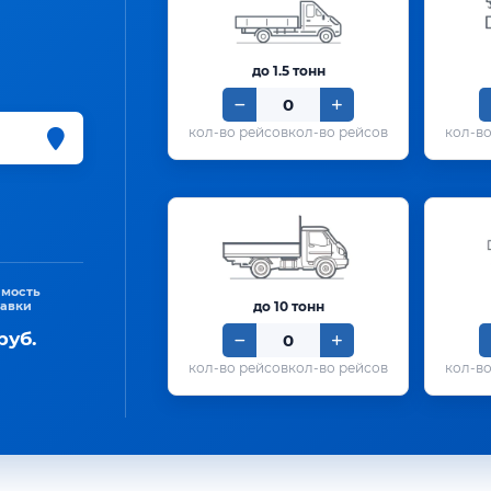
до 1.5 тонн
кол-во рейсов
имость
тавки
до 10 тонн
руб.
кол-во рейсов