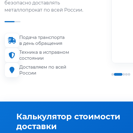
безопасно доставлять
области.
металлопрокат по всей России.
Длина кузова
до 6 м
Подача транспорта
Грузоподъёмность
в день обращения
до 1.5 т
Техника в исправном
состоянии
Доставляем по всей
России
Калькулятор стоимости
доставки