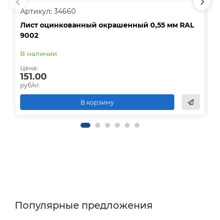
Артикул: 34660
А
Лист оцинкованный окрашенный 0,55 мм RAL
Л
9002
8
В наличии
В
Цена:
Ц
151.00
руб/кг.
р
В корзину
Популярные предложения