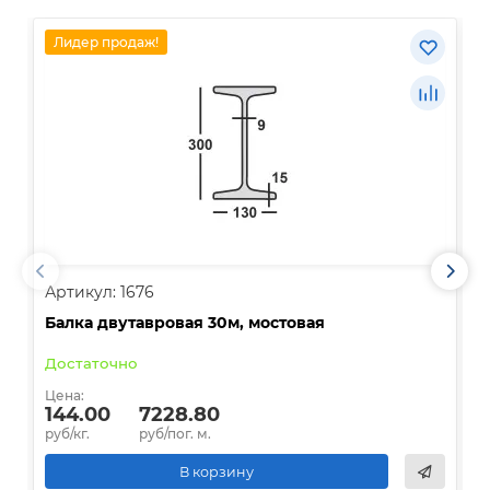
Лидер продаж!
Артикул: 1676
А
Балка двутавровая 30м, мостовая
О
Достаточно
В
Цена:
Ц
144.00
7228.80
руб/кг.
руб/пог. м.
р
В корзину