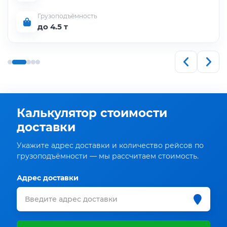
Грузоподъёмность
до 4.5 т
Калькулятор стоимости
доставки
Укажите адрес доставки и количество рейсов по
грузоподъёмности — мы рассчитаем стоимость.
Адрес доставки