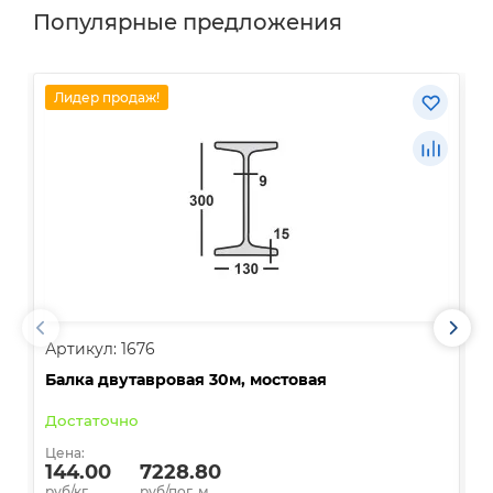
Популярные предложения
Лидер продаж!
Артикул: 1676
А
Балка двутавровая 30м, мостовая
О
Достаточно
В
Цена:
Ц
144.00
7228.80
руб/кг.
руб/пог. м.
р