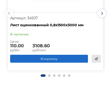
Артикул: 34507
А
Лист оцинкованный 0,8х1500х3000 мм
Л
В наличии
В
Цена:
Ц
110.00
3108.60
руб/кг.
руб/лист
р
В корзину