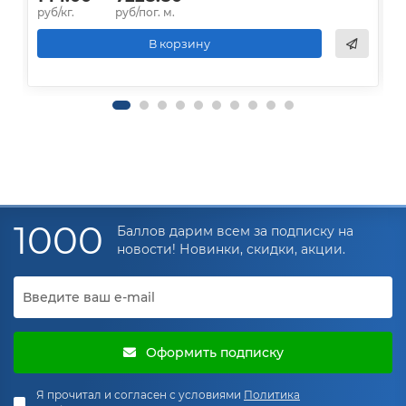
руб/кг.
руб/пог. м.
р
В корзину
1000
Баллов дарим всем за подписку на
новости! Новинки, скидки, акции.
Оформить подписку
Я прочитал и согласен с условиями
Политика