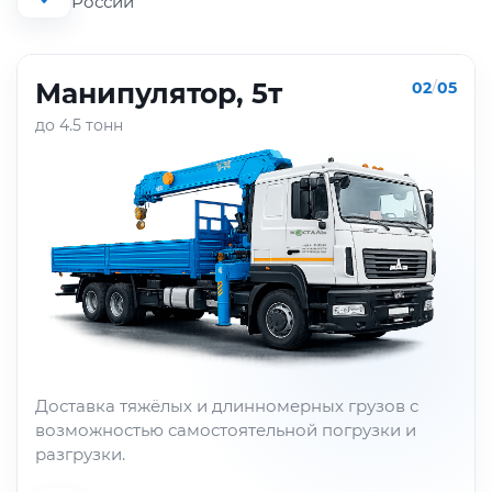
России
Манипулятор, 5т
02
/
05
до 4.5 тонн
Доставка тяжёлых и длинномерных грузов с
возможностью самостоятельной погрузки и
разгрузки.