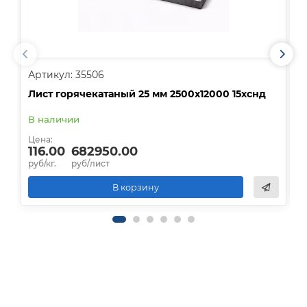
Артикул: 35506
А
Лист горячекатаный 25 мм 2500х12000 15хснд
Л
В наличии
О
Цена:
Ц
116.00
682950.00
руб/кг.
руб/лист
р
В корзину