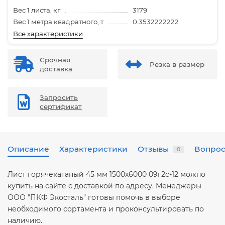
Вес 1 листа, кг
3179
Вес 1 метра квадратного, т
0.3532222222
Все характеристики
Срочная
Резка в размер
доставка
Запросить
сертификат
Описание
Характеристики
Отзывы
Вопрос
0
Лист горячекатаный 45 мм 1500х6000 09г2с-12 можно
купить на сайте с доставкой по адресу. Менеджеры
ООО "ПКФ Экосталь" готовы помочь в выборе
необходимого сортамента и проконсультировать по
наличию.