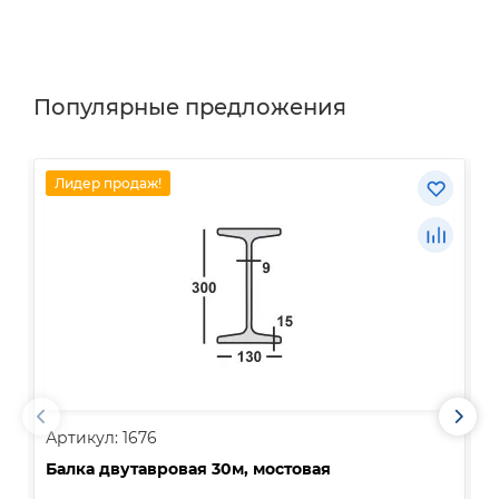
Популярные предложения
Лидер продаж!
Артикул: 1676
А
Балка двутавровая 30м, мостовая
О