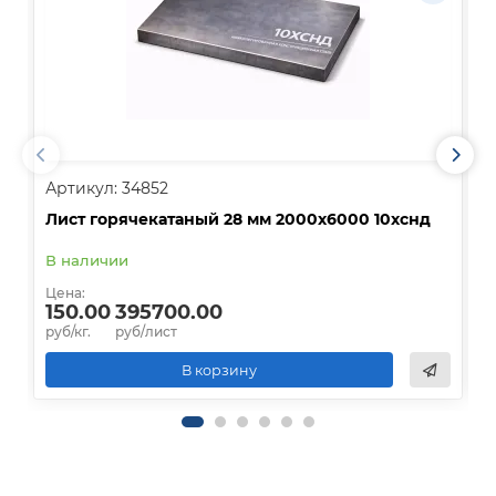
Артикул: 34852
А
Лист горячекатаный 28 мм 2000х6000 10хснд
Л
В наличии
В
Цена:
Ц
150.00
395700.00
руб/кг.
руб/лист
р
В корзину